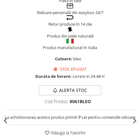
Plata în rate
Genți Negre
Ridicare personală din easybox 24/7
Genți Nude
Genți Portocalii
Retur produse în 14 zile
Genți Roze
Produs din piele naturală
Genți Roșii
Produs manufacturat în Italia
Genți Taupe
Genți Turcoaz
Culoare:
bleo
Genți Verzi
STOC EPUIZAT
Durata de livrare:
Livrare in 24-48 H
ALERTA STOC
Cod Produs:
8061BLEO
La achizitionarea acestui produs primiti
7
Lei pentru comenzile viitoare
Adauga la Favorite