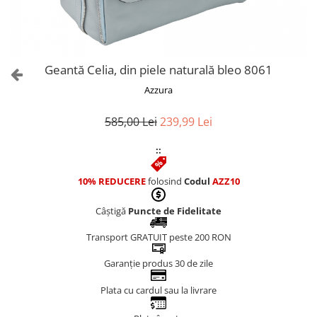
Culori Genți
Genti Aurii
Genti bleo
Genți Albastre
Geantă Celia, din piele naturală bleo 8061
Genți Albe
Azzura
Genți Argintii
Genți Bej
585,00 Lei
239,99 Lei
Genți Bleumarin
::
Genți Bordo
Genți Cafenii
10% REDUCERE
folosind
Codul
AZZ10
Genți Caramel
Genți Coniac
Câștigă
Puncte de Fidelitate
Genți Corai
Transport GRATUIT peste 200 RON
Genți Crem
Genți Galbene
Garanție produs 30 de zile
Genți Gri
Plata cu cardul sau la livrare
Genți Maro
Genți Multicolore