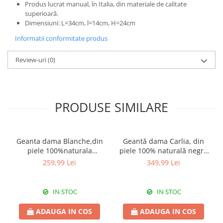
Produs lucrat manual, în Italia, din materiale de calitate
superioară.
Dimensiuni: L=34cm, l=14cm, H=24cm
Informatii conformitate produs
Review-uri
(0)
PRODUSE SIMILARE
Geanta dama Blanche,din
Geantă dama Carlia, din
piele 100%naturala
piele 100% naturală negru
Italia,8246,negru
8009
259,99 Lei
349,99 Lei
IN STOC
IN STOC
ADAUGA IN COS
ADAUGA IN COS