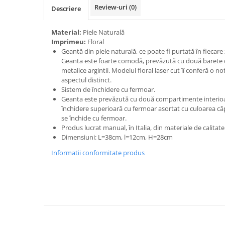
Review-uri
(0)
Descriere
Material:
Piele Naturală
Imprimeu:
Floral
Geantă din piele naturală, ce poate fi purtată în fiecare 
Geanta este foarte comodă, prevăzută cu două barete din
metalice argintii. Modelul floral laser cut îî conferă o no
aspectul distinct.
Sistem de închidere cu fermoar.
Geanta este prevăzută cu două compartimente interioa
închidere superioară cu fermoar asortat cu culoarea căpt
se închide cu fermoar.
Produs lucrat manual, în Italia, din materiale de calitat
Dimensiuni: L=38cm, l=12cm, H=28cm
Informatii conformitate produs