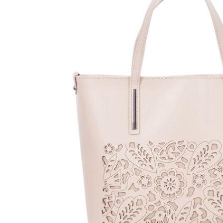
Genți Negre
Genți Nude
Genți Portocalii
Genți Roze
Genți Roșii
Genți Taupe
Genți Turcoaz
Genți Verzi