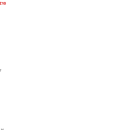
Z10
7
8 H