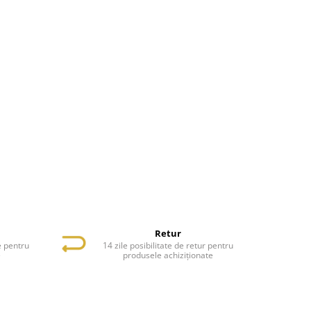
Retur
e pentru
14 zile posibilitate de retur pentru
e
produsele achiziționate