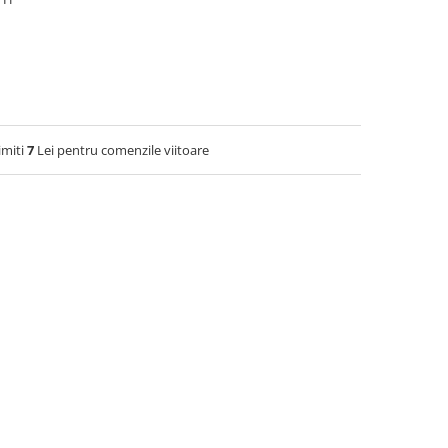
imiti
7
Lei pentru comenzile viitoare