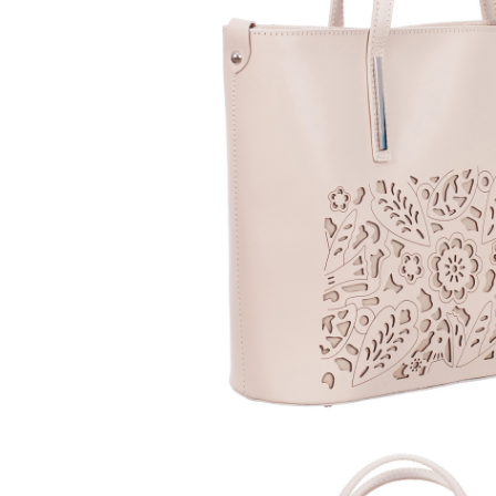
Culori Genți
Genti Aurii
Genti bleo
Genți Albastre
Genți Albe
Genți Argintii
Genți Bej
Genți Bleumarin
Genți Bordo
Genți Cafenii
Genți Caramel
Genți Coniac
Genți Corai
Genți Crem
Genți Galbene
Genți Gri
Genți Maro
Genți Multicolore