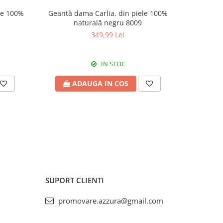
le 100%
Geantă dama Carlia, din piele 100%
Geantă d
naturală negru 8009
piele
349,99 Lei
IN STOC
ADAUGA IN COS
A
SUPORT CLIENTI
promovare.azzura@gmail.com