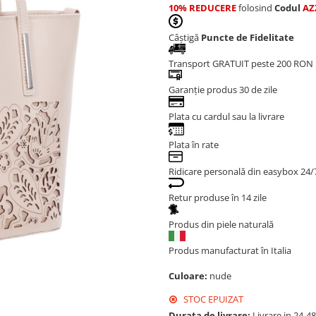
10% REDUCERE
folosind
Codul
AZ
Câștigă
Puncte de Fidelitate
Transport GRATUIT peste 200 RON
Garanție produs 30 de zile
Plata cu cardul sau la livrare
Plata în rate
Ridicare personală din easybox 24/
Retur produse în 14 zile
Produs din piele naturală
Produs manufacturat în Italia
Culoare:
nude
STOC EPUIZAT
Durata de livrare:
Livrare in 24-4