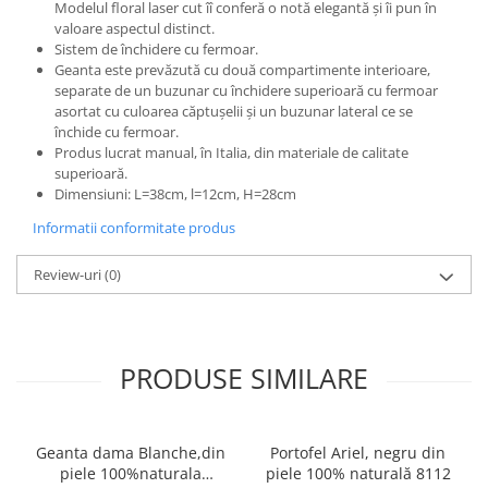
Modelul floral laser cut îî conferă o notă elegantă și îi pun în
valoare aspectul distinct.
Sistem de închidere cu fermoar.
Geanta este prevăzută cu două compartimente interioare,
separate de un buzunar cu închidere superioară cu fermoar
asortat cu culoarea căptușelii și un buzunar lateral ce se
închide cu fermoar.
Produs lucrat manual, în Italia, din materiale de calitate
superioară.
Dimensiuni: L=38cm, l=12cm, H=28cm
Informatii conformitate produs
Review-uri
(0)
PRODUSE SIMILARE
Geanta dama Blanche,din
Portofel Ariel, negru din
piele 100%naturala
piele 100% naturală 8112