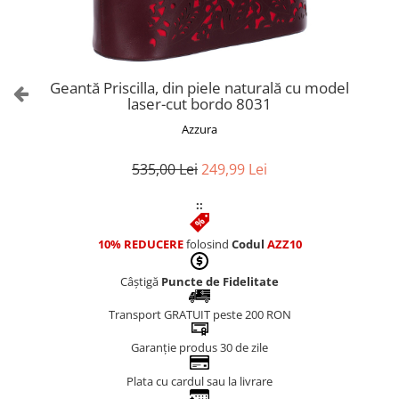
Culori Genți
Genti Aurii
Genti bleo
Genți Albastre
Geantă Priscilla, din piele naturală cu model
Genți Albe
laser-cut bordo 8031
Genți Argintii
Azzura
Genți Bej
Genți Bleumarin
535,00 Lei
249,99 Lei
Genți Bordo
::
Genți Cafenii
Genți Caramel
10% REDUCERE
folosind
Codul
AZZ10
Genți Coniac
Câștigă
Puncte de Fidelitate
Genți Corai
Genți Crem
Transport GRATUIT peste 200 RON
Genți Galbene
Garanție produs 30 de zile
Genți Gri
Genți Maro
Plata cu cardul sau la livrare
Genți Multicolore