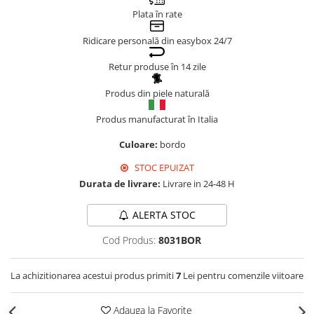
Plata în rate
Genți Negre
Genți Nude
Ridicare personală din easybox 24/7
Genți Portocalii
Retur produse în 14 zile
Genți Roze
Genți Roșii
Produs din piele naturală
Genți Taupe
Produs manufacturat în Italia
Genți Turcoaz
Culoare:
bordo
Genți Verzi
STOC EPUIZAT
Durata de livrare:
Livrare in 24-48 H
ALERTA STOC
Cod Produs:
8031BOR
La achizitionarea acestui produs primiti
7
Lei pentru comenzile viitoare
Adauga la Favorite