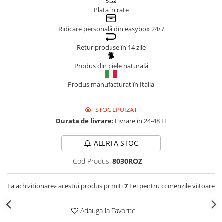
Plata în rate
Genți Negre
Genți Nude
Ridicare personală din easybox 24/7
Genți Portocalii
Retur produse în 14 zile
Genți Roze
Genți Roșii
Produs din piele naturală
Genți Taupe
Produs manufacturat în Italia
Genți Turcoaz
Genți Verzi
STOC EPUIZAT
Durata de livrare:
Livrare in 24-48 H
ALERTA STOC
Cod Produs:
8030ROZ
La achizitionarea acestui produs primiti
7
Lei pentru comenzile viitoare
Adauga la Favorite