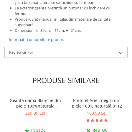
și un buzunar lateral ce se închide cu fermoar.
La exterior geanta prezintă un buzunar cu închidere cu
fermoar.
Produs lucrat manual, în Italia, din materiale de calitate
superioară.
Dimensiuni: L=30cm, l=11cm, H=21cm.
Informatii conformitate produs
Review-uri
(0)
PRODUSE SIMILARE
Geanta dama Blanche,din
Portofel Ariel, negru din
piele 100%naturala
piele 100% naturală 8112
Italia,8246,negru
259,99 Lei
109,99 Lei
IN STOC
IN STOC