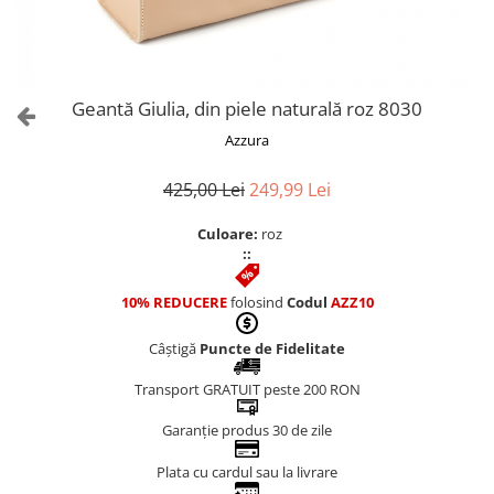
Culori Genți
Genti Aurii
Genti bleo
Genți Albastre
Geantă Giulia, din piele naturală roz 8030
Genți Albe
Azzura
Genți Argintii
Genți Bej
425,00 Lei
249,99 Lei
Genți Bleumarin
Culoare:
roz
Genți Bordo
::
Genți Cafenii
Genți Caramel
10% REDUCERE
folosind
Codul
AZZ10
Genți Coniac
Câștigă
Puncte de Fidelitate
Genți Corai
Genți Crem
Transport GRATUIT peste 200 RON
Genți Galbene
Garanție produs 30 de zile
Genți Gri
Genți Maro
Plata cu cardul sau la livrare
Genți Multicolore