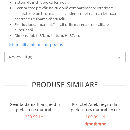
Sistem de închidere cu fermoar.
Geanta este prevăzută cu două compartimente interioare,
separate de un buzunar cu închidere superioară cu fermoar
asortat cu culoarea căptușelii
Produs lucrat manual, în Italia, din materiale de calitate
superioară.
Dimensiuni: L=35cm, l=16cm, H=37cm.
Informatii conformitate produs
Review-uri
(0)
PRODUSE SIMILARE
Geanta dama Blanche,din
Portofel Ariel, negru din
piele 100%naturala
piele 100% naturală 8112
Italia,8246,negru
259,99 Lei
109,99 Lei