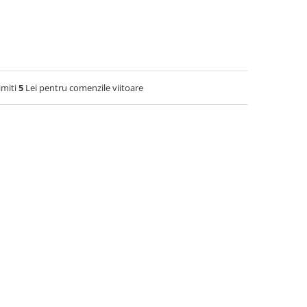
imiti
5
Lei pentru comenzile viitoare