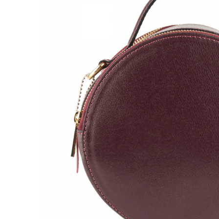
Genți Negre
Genți Nude
Genți Portocalii
Genți Roze
Genți Roșii
Genți Taupe
Genți Turcoaz
Genți Verzi