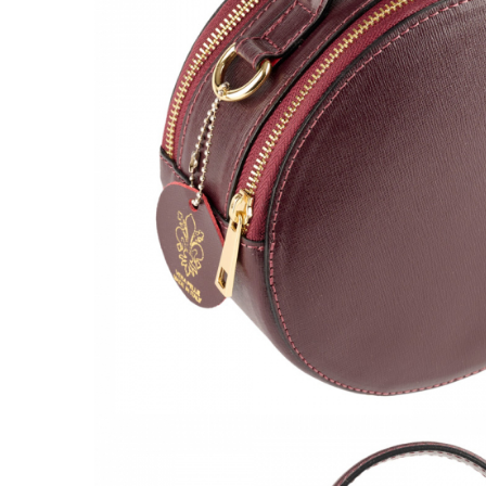
Culori Genți
Genti Aurii
Genti bleo
Genți Albastre
Genți Albe
Genți Argintii
Genți Bej
Genți Bleumarin
Genți Bordo
Genți Cafenii
Genți Caramel
Genți Coniac
Genți Corai
Genți Crem
Genți Galbene
Genți Gri
Genți Maro
Genți Multicolore