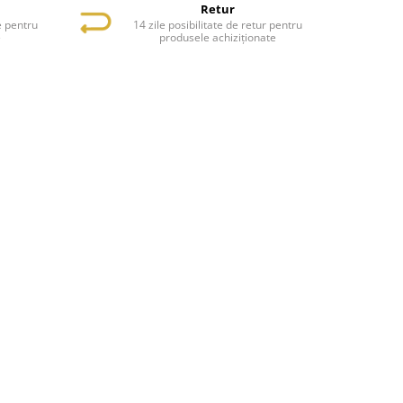
Retur
e pentru
14 zile posibilitate de retur pentru
e
produsele achiziționate