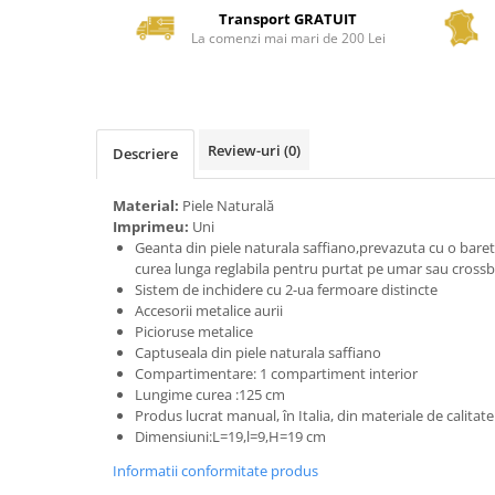
Transport GRATUIT
La comenzi mai mari de 200 Lei
Review-uri
(0)
Descriere
Material:
Piele Naturală
Imprimeu:
Uni
Geanta din piele naturala saffiano,prevazuta cu o bare
curea lunga reglabila pentru purtat pe umar sau cross
Sistem de inchidere cu 2-ua fermoare distincte
Accesorii metalice aurii
Picioruse metalice
Captuseala din piele naturala saffiano
Compartimentare: 1 compartiment interior
Lungime curea :125 cm
Produs lucrat manual, în Italia, din materiale de calitat
Dimensiuni:L=19,l=9,H=19 cm
Informatii conformitate produs