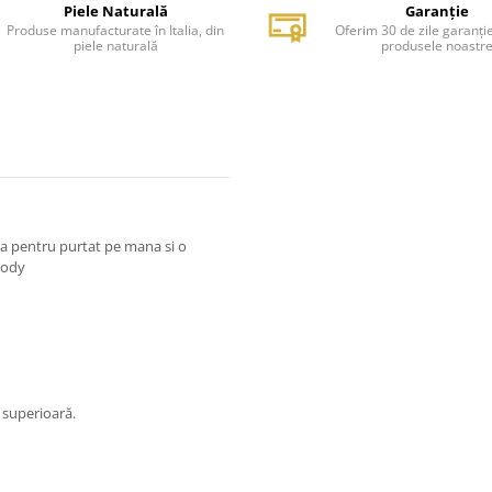
Piele Naturală
Garanție
Produse manufacturate în Italia, din
Oferim 30 de zile garanți
piele naturală
produsele noastr
ta pentru purtat pe mana si o
body
e superioară.