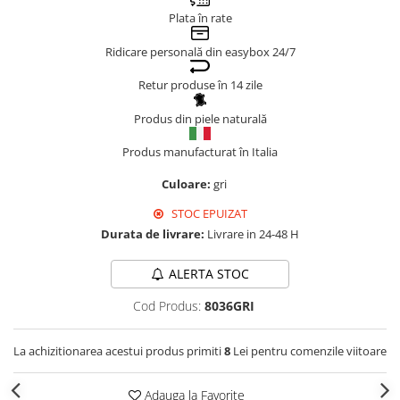
Plata în rate
Genți Negre
Genți Nude
Ridicare personală din easybox 24/7
Genți Portocalii
Retur produse în 14 zile
Genți Roze
Genți Roșii
Produs din piele naturală
Genți Taupe
Produs manufacturat în Italia
Genți Turcoaz
Culoare:
gri
Genți Verzi
STOC EPUIZAT
Durata de livrare:
Livrare in 24-48 H
ALERTA STOC
Cod Produs:
8036GRI
La achizitionarea acestui produs primiti
8
Lei pentru comenzile viitoare
Adauga la Favorite