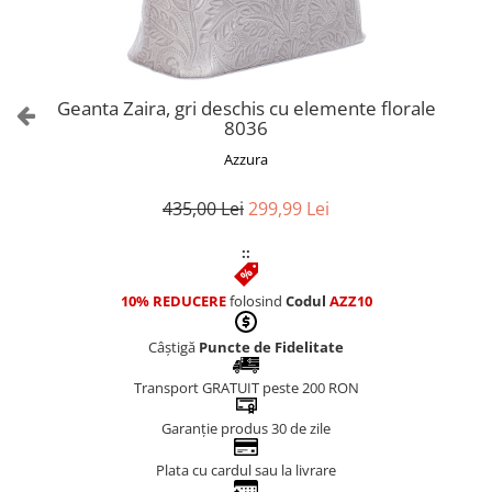
Culori Genți
Genti Aurii
Genti bleo
Genți Albastre
Geanta Zaira, gri deschis cu elemente florale
Genți Albe
8036
Genți Argintii
Azzura
Genți Bej
Genți Bleumarin
435,00 Lei
299,99 Lei
Genți Bordo
::
Genți Cafenii
Genți Caramel
10% REDUCERE
folosind
Codul
AZZ10
Genți Coniac
Câștigă
Puncte de Fidelitate
Genți Corai
Genți Crem
Transport GRATUIT peste 200 RON
Genți Galbene
Garanție produs 30 de zile
Genți Gri
Genți Maro
Plata cu cardul sau la livrare
Genți Multicolore