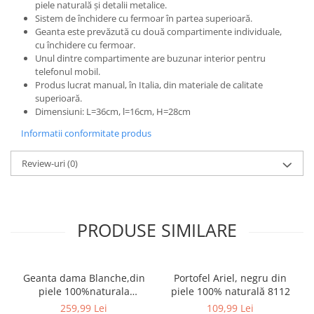
piele naturală și detalii metalice.
Sistem de închidere cu fermoar în partea superioară.
Geanta este prevăzută cu două compartimente individuale,
cu închidere cu fermoar.
Unul dintre compartimente are buzunar interior pentru
telefonul mobil.
Produs lucrat manual, în Italia, din materiale de calitate
superioară.
Dimensiuni: L=36cm, l=16cm, H=28cm
Informatii conformitate produs
Review-uri
(0)
PRODUSE SIMILARE
Geanta dama Blanche,din
Portofel Ariel, negru din
piele 100%naturala
piele 100% naturală 8112
Italia,8246,negru
259,99 Lei
109,99 Lei