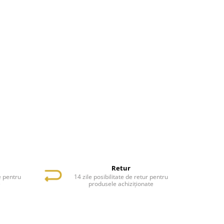
Retur
e pentru
14 zile posibilitate de retur pentru
e
produsele achiziționate