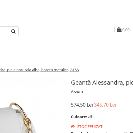
0,00
ra, piele naturala alba, bareta metalica, 8158
Geantă Alessandra, pie
Azzura
574,50 Lei
345,70 Lei
Culoare:
alb
STOC EPUIZAT