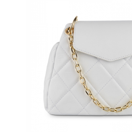
Genți Negre
Genți Nude
Genți Portocalii
Genți Roze
Genți Roșii
Genți Taupe
Genți Turcoaz
Genți Verzi