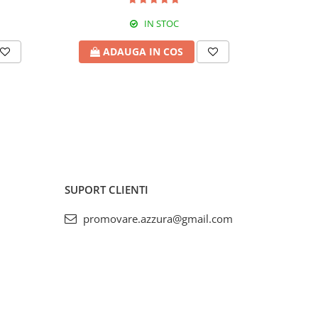
IN STOC
ADAUGA IN COS
A
SUPORT CLIENTI
promovare.azzura@gmail.com