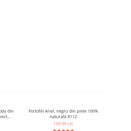
ody din
Portofel Ariel, negru din piele 100%
Geantă d
pect
naturală 8112
109,99 Lei