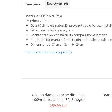
Review-uri
(0)
Descriere
Material:
Piele Naturală
Imprimeu:
Uni
Geantă din piele naturală, prevazuta cu o bareta metali
Sistem de închidere magnetic
Geanta este prevăzută cu un compartiment interior
Produs lucrat manual, în Italia, din materiale de calitat
Dimensiuni: L=31cm, l=8cm, H=24cm
Informatii conformitate produs
Geanta dama Blanche,din piele
Geant
100%naturala Italia,8246,negru
259,99 Lei