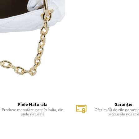
Piele Naturală
Garanție
Produse manufacturate în Italia, din
Oferim 30 de zile garanți
piele naturală
produsele noastr