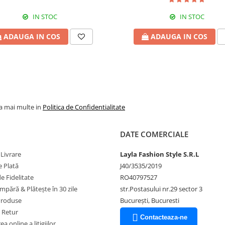
IN STOC
IN STOC
ADAUGA IN COS
ADAUGA IN COS
la mai multe in
Politica de Confidentialitate
DATE COMERCIALE
 Livrare
Layla Fashion Style S.R.L
 Plată
J40/3535/2019
 Fidelitate
RO40797527
pără & Plătește în 30 zile
str.Postasului nr.29 sector 3
Produse
București, Bucuresti
e Retur
Contacteaza-ne
a online a litigiilor