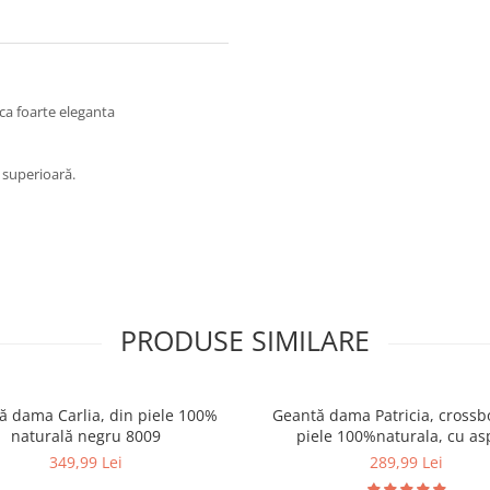
ca foarte eleganta
e superioară.
PRODUSE SIMILARE
ă dama Carlia, din piele 100%
Geantă dama Patricia, crossb
naturală negru 8009
piele 100%naturala, cu as
matlasat,crem,8002
349,99 Lei
289,99 Lei