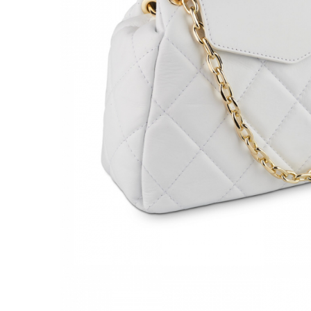
Culori Genți
Genti Aurii
Genti bleo
Genți Albastre
Genți Albe
Genți Argintii
Genți Bej
Genți Bleumarin
Genți Bordo
Genți Cafenii
Genți Caramel
Genți Coniac
Genți Corai
Genți Crem
Genți Galbene
Genți Gri
Genți Maro
Genți Multicolore