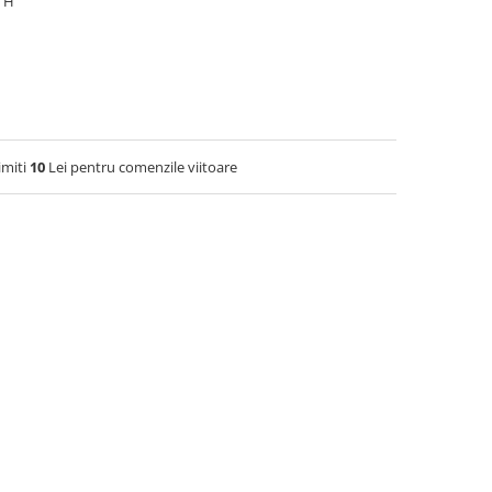
8 H
imiti
10
Lei pentru comenzile viitoare