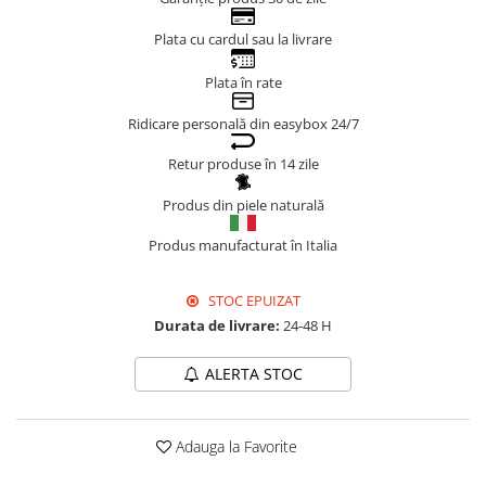
Genți Negre
Plata cu cardul sau la livrare
Genți Nude
Plata în rate
Genți Portocalii
Genți Roze
Ridicare personală din easybox 24/7
Genți Roșii
Retur produse în 14 zile
Genți Taupe
Genți Turcoaz
Produs din piele naturală
Genți Verzi
Produs manufacturat în Italia
STOC EPUIZAT
Durata de livrare:
24-48 H
ALERTA STOC
Adauga la Favorite