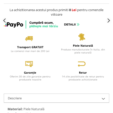
La achizitionarea acestui produs primiti
8
Lei
pentru comenzile
viitoare
Piele Naturală
Transport GRATUIT
Produse manufacturate în Italia, din
La comenzi mai mari de 200 Lei
piele naturală
Garanție
Retur
Oferim 30 de zile garanție pentru
14 zile posibilitate de retur pentru
produsele noastre
produsele achiziționate
Descriere
Material:
Piele Naturală