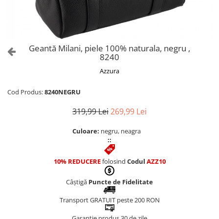
Culori Genți
Genti Aurii
Genti bleo
Genți Albastre
Geantă Milani, piele 100% naturala, negru ,
Genți Albe
8240
Genți Argintii
Azzura
Genți Bej
Genți Bleumarin
Cod Produs:
8240NEGRU
Genți Bordo
319,99 Lei
269,99 Lei
Genți Cafenii
Genți Caramel
Culoare:
negru, neagra
::
Genți Coniac
Genți Corai
10% REDUCERE
folosind
Codul
AZZ10
Genți Crem
Genți Galbene
Câștigă
Puncte de Fidelitate
Genți Gri
Transport GRATUIT peste 200 RON
Genți Maro
Garanție produs 30 de zile
Genți Multicolore