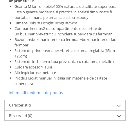
Imprimeu:
Uni
Geanta Milani din piele100% naturala de calitate superioara.
Este o geanta moderna si practica in acelasi timp.Poate fi
purtata in mana,pe umar sau still crosbody
Dimensiuni:L:=30cm;l=10cm;H=25cm
Compartimente:2-ua compartimente despartite de
un buzunar prevazut cu inchidere superioara cu fermoar
Buzunare:buzunar interior cu fermoar+buzunar interior fara
fermoar
Sistem de prindere:maner +bretea de umar reglabila{65cm-
125cm}
Sistem de inchidere:clapa prevazuta cu catarama metalica
Culoare accesorii:aurii
Altele:picioruse metalice
Produs lucrat manual in Italia din materiale de calitate
superioara
Informatii conformitate produs
Caracteristici
Review-uri
(0)