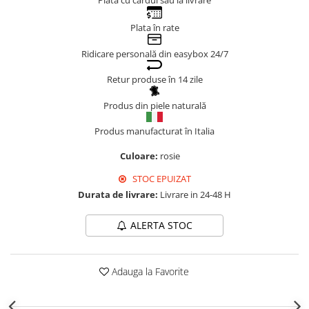
Plata cu cardul sau la livrare
Genți Negre
Plata în rate
Genți Nude
Genți Portocalii
Ridicare personală din easybox 24/7
Genți Roze
Retur produse în 14 zile
Genți Roșii
Produs din piele naturală
Genți Taupe
Genți Turcoaz
Produs manufacturat în Italia
Genți Verzi
Culoare:
rosie
STOC EPUIZAT
Durata de livrare:
Livrare in 24-48 H
ALERTA STOC
Adauga la Favorite