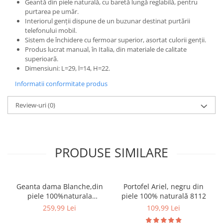
Geantă din piele naturală, cu baretă lungă reglabilă, pentru
purtarea pe umăr.
Interiorul genții dispune de un buzunar destinat purtării
telefonului mobil.
Sistem de închidere cu fermoar superior, asortat culorii genții.
Produs lucrat manual, în Italia, din materiale de calitate
superioară.
Dimensiuni: L=29, l=14, H=22.
Informatii conformitate produs
Review-uri
(0)
PRODUSE SIMILARE
Geanta dama Blanche,din
Portofel Ariel, negru din
piele 100%naturala
piele 100% naturală 8112
Italia,8246,negru
259,99 Lei
109,99 Lei