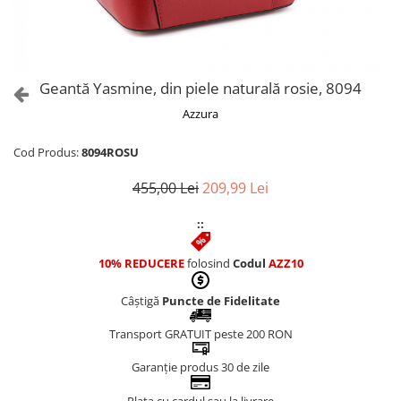
Culori Genți
Genti Aurii
Genti bleo
Genți Albastre
Geantă Yasmine, din piele naturală rosie, 8094
Genți Albe
Azzura
Genți Argintii
Genți Bej
Cod Produs:
8094ROSU
Genți Bleumarin
455,00 Lei
209,99 Lei
Genți Bordo
Genți Cafenii
::
Genți Caramel
Genți Coniac
10% REDUCERE
folosind
Codul
AZZ10
Genți Corai
Câștigă
Puncte de Fidelitate
Genți Crem
Genți Galbene
Transport GRATUIT peste 200 RON
Genți Gri
Garanție produs 30 de zile
Genți Maro
Genți Multicolore