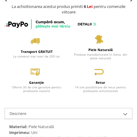
La achizitionarea acestui produs primiti
6
Lei
pentru comenzile
viitoare
Piele Naturală
Transport GRATUIT
Produse manufacturate în Italia, din
La comenzi mai mari de 200 Lei
piele naturală
Garanție
Retur
Oferim 30 de zile garanție pentru
14 zile posibilitate de retur pentru
produsele noastre
produsele achiziționate
Descriere
Material:
Piele Naturală
Imprimeu:
Uni