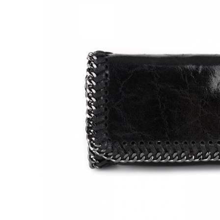
Genți Negre
Genți Nude
Genți Portocalii
Genți Roze
Genți Roșii
Genți Taupe
Genți Turcoaz
Genți Verzi