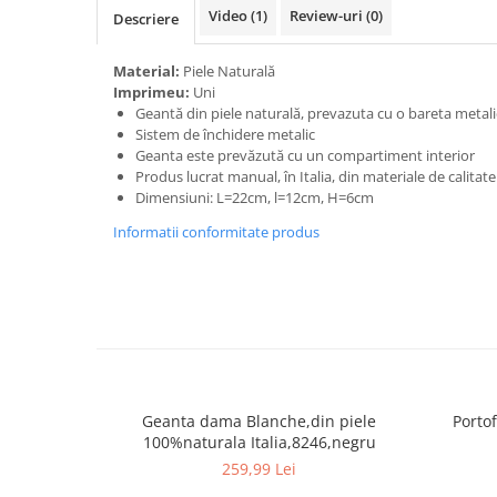
Video
(1)
Review-uri
(0)
Descriere
Material:
Piele Naturală
Imprimeu:
Uni
Geantă din piele naturală, prevazuta cu o bareta metali
Sistem de închidere metalic
Geanta este prevăzută cu un compartiment interior
Produs lucrat manual, în Italia, din materiale de calitat
Dimensiuni: L=22cm, l=12cm, H=6cm
Informatii conformitate produs
Geanta dama Blanche,din piele
Portof
100%naturala Italia,8246,negru
259,99 Lei