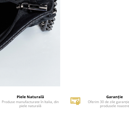
Piele Naturală
Garanție
Produse manufacturate în Italia, din
Oferim 30 de zile garanți
piele naturală
produsele noastr