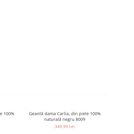
le 100%
Geantă dama Carlia, din piele 100%
Geantă d
naturală negru 8009
piele
349,99 Lei