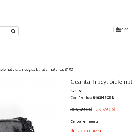
0,00
iele naturala neagra, bareta metalica, 8103
Geantă Tracy, piele na
Azzura
Cod Produs:
8103NEGRU
385,00 Lei
129,99 Lei
Culoare:
negru
STOC EPUIZAT