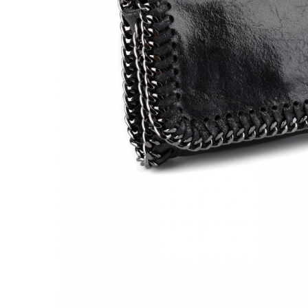
Culori Genți
Genti Aurii
Genti bleo
Genți Albastre
Genți Albe
Genți Argintii
Genți Bej
Genți Bleumarin
Genți Bordo
Genți Cafenii
Genți Caramel
Genți Coniac
Genți Corai
Genți Crem
Genți Galbene
Genți Gri
Genți Maro
Genți Multicolore