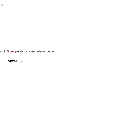
8 H
imiti
3
Lei
pentru comenzile viitoare