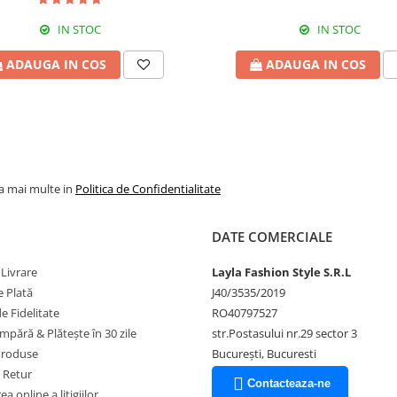
IN STOC
IN STOC
ADAUGA IN COS
ADAUGA IN COS
la mai multe in
Politica de Confidentialitate
DATE COMERCIALE
 Livrare
Layla Fashion Style S.R.L
 Plată
J40/3535/2019
 Fidelitate
RO40797527
pără & Plătește în 30 zile
str.Postasului nr.29 sector 3
Produse
București, Bucuresti
e Retur
Contacteaza-ne
a online a litigiilor