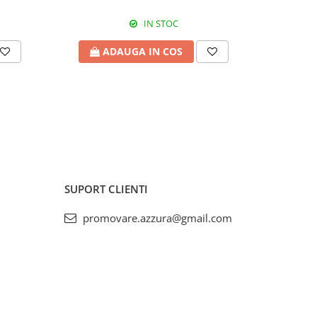
IN STOC
ADAUGA IN COS
A
SUPORT CLIENTI
promovare.azzura@gmail.com