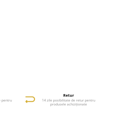
Retur
e pentru
14 zile posibilitate de retur pentru
e
produsele achiziționate