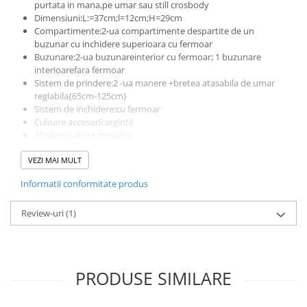
purtata in mana,pe umar sau still crosbody
Dimensiuni:L:=37cm;l=12cm;H=29cm
Compartimente:2-ua compartimente despartite de un
buzunar cu inchidere superioara cu fermoar
Buzunare:2-ua buzunareinterior cu fermoar; 1 buzunare
interioarefara fermoar
Sistem de prindere:2 -ua manere +bretea atasabila de umar
reglabila{65cm-125cm}
Sistem de inchidere:cu fermoar
Culoare accesorii:argintii
Altele:picioruse metalice
Produs lucrat manual in Italia din materiale de calitate
VEZI MAI MULT
superioara
Informatii conformitate produs
Review-uri
(1)
PRODUSE SIMILARE