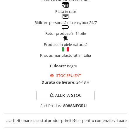
Genți Negre
Plata în rate
Genți Nude
Genți Portocalii
Ridicare personală din easybox 24/7
Genți Roze
Retur produse în 14 zile
Genți Roșii
Produs din piele naturală
Genți Taupe
Genți Turcoaz
Produs manufacturat în Italia
Genți Verzi
Culoare:
negru
STOC EPUIZAT
Durata de livrare:
24-48 H
ALERTA STOC
Cod Produs:
8088NEGRU
La achizitionarea acestui produs primiti
9
Lei pentru comenzile viitoare