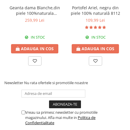
Geanta dama Blanche,din
Portofel Ariel, negru din
piele 100%naturala
piele 100% naturală 8112
Italia,8246,negru
259,99 Lei
109,99 Lei
IN STOC
IN STOC
ADAUGA IN COS
ADAUGA IN COS
Newsletter
Nu rata ofertele si promotiile noastre
Vreau sa primesc newsletter cu promotiile
magazinului. Afla mai multe in
Politica de
Confidentialitate