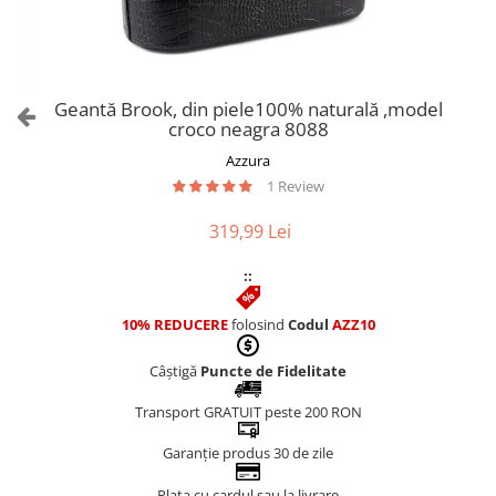
Culori Genți
Genti Aurii
Genti bleo
Genți Albastre
Geantă Brook, din piele100% naturală ,model
Genți Albe
croco neagra 8088
Genți Argintii
Azzura
Genți Bej
1 Review
Genți Bleumarin
319,99 Lei
Genți Bordo
Genți Cafenii
::
Genți Caramel
Genți Coniac
10% REDUCERE
folosind
Codul
AZZ10
Genți Corai
Câștigă
Puncte de Fidelitate
Genți Crem
Genți Galbene
Transport GRATUIT peste 200 RON
Genți Gri
Garanție produs 30 de zile
Genți Maro
Genți Multicolore
Plata cu cardul sau la livrare