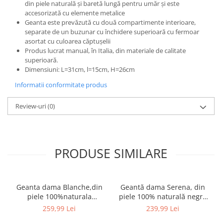
din piele naturală și baretă lungă pentru umăr și este
accesorizată cu elemente metalice
Geanta este prevăzută cu două compartimente interioare,
separate de un buzunar cu închidere superioară cu fermoar
asortat cu culoarea căptușelii
Produs lucrat manual, în Italia, din materiale de calitate
superioară.
Dimensiuni: L=31cm, l=15cm, H=26cm
Informatii conformitate produs
Review-uri
(0)
PRODUSE SIMILARE
Geanta dama Blanche,din
Geantă dama Serena, din
piele 100%naturala
piele 100% naturală negru
Italia,8246,negru
8244
259,99 Lei
239,99 Lei