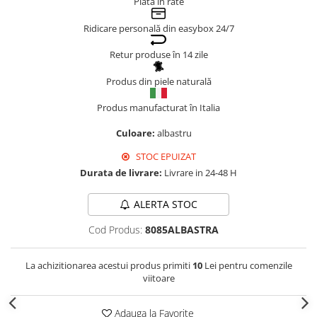
Plata în rate
Genți Negre
Ridicare personală din easybox 24/7
Genți Nude
Genți Portocalii
Retur produse în 14 zile
Genți Roze
Produs din piele naturală
Genți Roșii
Produs manufacturat în Italia
Genți Taupe
Genți Turcoaz
Culoare:
albastru
Genți Verzi
STOC EPUIZAT
Durata de livrare:
Livrare in 24-48 H
ALERTA STOC
Cod Produs:
8085ALBASTRA
La achizitionarea acestui produs primiti
10
Lei pentru comenzile
viitoare
Adauga la Favorite