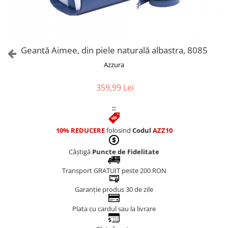
Culori Genți
Genti Aurii
Genti bleo
Genți Albastre
Geantă Aimee, din piele naturală albastra, 8085
Genți Albe
Azzura
Genți Argintii
Genți Bej
359,99 Lei
Genți Bleumarin
::
Genți Bordo
Genți Cafenii
10% REDUCERE
folosind
Codul
AZZ10
Genți Caramel
Genți Coniac
Câștigă
Puncte de Fidelitate
Genți Corai
Transport GRATUIT peste 200 RON
Genți Crem
Genți Galbene
Garanție produs 30 de zile
Genți Gri
Plata cu cardul sau la livrare
Genți Maro
Genți Multicolore