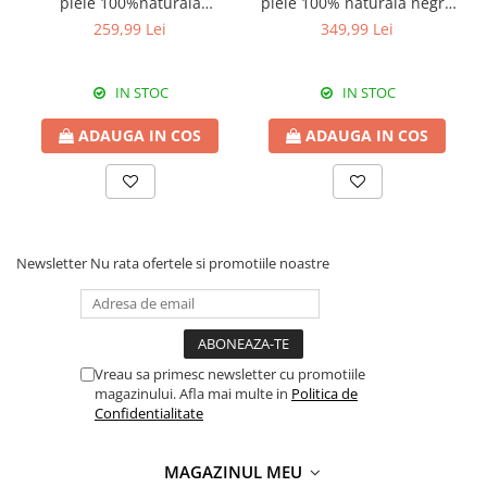
piele 100%naturala
piele 100% naturală negru
Italia,8246,negru
8009
259,99 Lei
349,99 Lei
IN STOC
IN STOC
ADAUGA IN COS
ADAUGA IN COS
Newsletter
Nu rata ofertele si promotiile noastre
Vreau sa primesc newsletter cu promotiile
magazinului. Afla mai multe in
Politica de
Confidentialitate
MAGAZINUL MEU