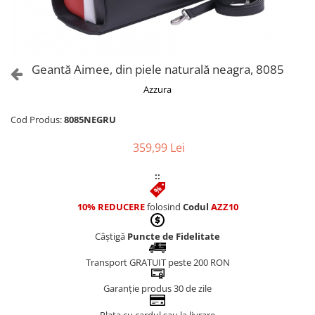
Culori Genți
Genti Aurii
Genti bleo
Genți Albastre
Geantă Aimee, din piele naturală neagra, 8085
Genți Albe
Azzura
Genți Argintii
Genți Bej
Cod Produs:
8085NEGRU
Genți Bleumarin
359,99 Lei
Genți Bordo
Genți Cafenii
::
Genți Caramel
Genți Coniac
10% REDUCERE
folosind
Codul
AZZ10
Genți Corai
Câștigă
Puncte de Fidelitate
Genți Crem
Genți Galbene
Transport GRATUIT peste 200 RON
Genți Gri
Garanție produs 30 de zile
Genți Maro
Genți Multicolore