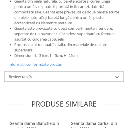
Geantă din piele naturală, cu barete scurte și curea lungă
pentru umăr, ce poate fi purtată în fiecare zi, datorită
comodității sale. Geanta este prevăzută cu două barete scurte
din piele naturală și baretă lungă pentru umăr și este
accesorizată cu elemente metalice
Geanta este prevăzută cu două compartimente interioare,
separate de un buzunar cu închidere superioară cu fermoar
asortat cu culoarea căptușelii
Produs lucrat manual, în Italia, din materiale de calitate
superioară.
Dimensiuni: L=31cm, l=15cm, H=26cm
Informatii conformitate produs
Review-uri
(0)
PRODUSE SIMILARE
Geanta dama Blanche,din
Geantă dama Carlia, din