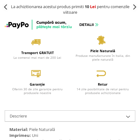
La achizitionarea acestui produs primiti
10
Lei
pentru comenzile
viitoare
Piele Naturală
Transport GRATUIT
Produse manufacturate în Italia, din
La comenzi mai mari de 200 Lei
piele naturală
Garanție
Retur
Oferim 30 de zile garanție pentru
14 zile posibilitate de retur pentru
produsele noastre
produsele achiziționate
Descriere
Material:
Piele Naturală
Imprimeu:
Uni