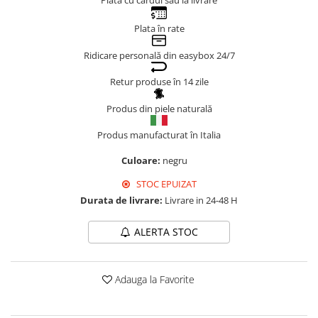
Plata cu cardul sau la livrare
Genți Negre
Plata în rate
Genți Nude
Genți Portocalii
Ridicare personală din easybox 24/7
Genți Roze
Retur produse în 14 zile
Genți Roșii
Produs din piele naturală
Genți Taupe
Genți Turcoaz
Produs manufacturat în Italia
Genți Verzi
Culoare:
negru
STOC EPUIZAT
Durata de livrare:
Livrare in 24-48 H
ALERTA STOC
Adauga la Favorite