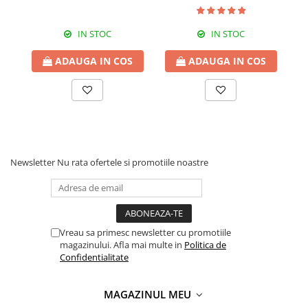
matlasat,lant auriu 8001
Genți Negre
IN STOC
IN STOC
Genți Nude
Genți Portocalii
ADAUGA IN COS
ADAUGA IN COS
Genți Roze
Genți Roșii
Genți Taupe
Genți Turcoaz
Genți Verzi
Newsletter
Nu rata ofertele si promotiile noastre
Vreau sa primesc newsletter cu promotiile
magazinului. Afla mai multe in
Politica de
Confidentialitate
MAGAZINUL MEU