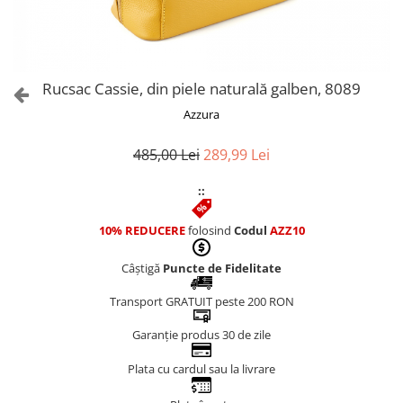
Culori Genți
Genti Aurii
Genti bleo
Genți Albastre
Rucsac Cassie, din piele naturală galben, 8089
Genți Albe
Azzura
Genți Argintii
Genți Bej
485,00 Lei
289,99 Lei
Genți Bleumarin
::
Genți Bordo
Genți Cafenii
10% REDUCERE
folosind
Codul
AZZ10
Genți Caramel
Genți Coniac
Câștigă
Puncte de Fidelitate
Genți Corai
Transport GRATUIT peste 200 RON
Genți Crem
Genți Galbene
Garanție produs 30 de zile
Genți Gri
Plata cu cardul sau la livrare
Genți Maro
Genți Multicolore