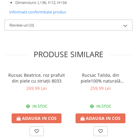
Dimensiuni: L=36, l=12, H=34
Informatii conformitate produs
Review-uri
(0)
PRODUSE SIMILARE
Rucsac Beatrice, roz prafuit
Rucsac Talida, din
din piele cu striații 8033
piele100% naturală
magenta, 8111
269,99 Lei
259,99 Lei
IN STOC
IN STOC
ADAUGA IN COS
ADAUGA IN COS