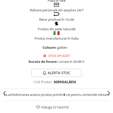
Plata în rate
Genți Negre
Ridicare personală din easybox 24/7
Genți Nude
Genți Portocalii
Retur produse în 14 zile
Genți Roze
Produs din piele naturală
Genți Roșii
Produs manufacturat în Italia
Genți Taupe
Genți Turcoaz
Culoare:
galben
Genți Verzi
STOC EPUIZAT
Durata de livrare:
Livrare in 24-48 H
ALERTA STOC
Cod Produs:
8089GALBEN
La achizitionarea acestui produs primiti
8
Lei pentru comenzile viitoare
Adauga la Favorite