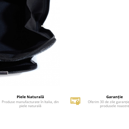
Piele Naturală
Garanție
Produse manufacturate în Italia, din
Oferim 30 de zile garanți
piele naturală
produsele noastr