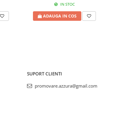
IN STOC
ADAUGA IN COS
A
SUPORT CLIENTI
promovare.azzura@gmail.com