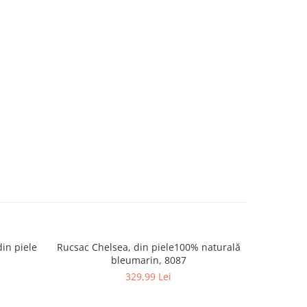
din piele
Rucsac Chelsea, din piele100% naturală
Rucsac Che
bleumarin, 8087
329,99 Lei