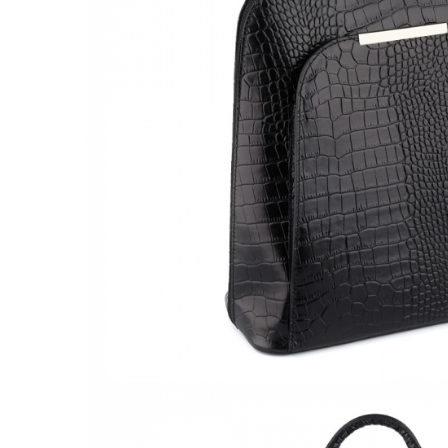
Culori Genți
Genti Aurii
Genti bleo
Genți Albastre
Genți Albe
Genți Argintii
Genți Bej
Genți Bleumarin
Genți Bordo
Genți Cafenii
Genți Caramel
Genți Coniac
Genți Corai
Genți Crem
Genți Galbene
Genți Gri
Genți Maro
Genți Multicolore