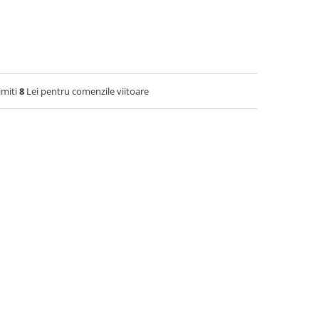
imiti
8
Lei pentru comenzile viitoare