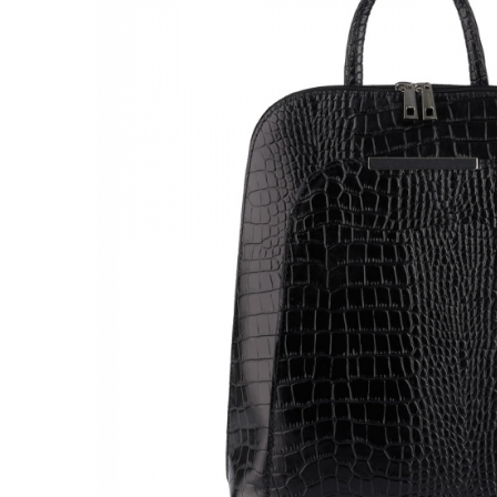
Genți Negre
Genți Nude
Genți Portocalii
Genți Roze
Genți Roșii
Genți Taupe
Genți Turcoaz
Genți Verzi