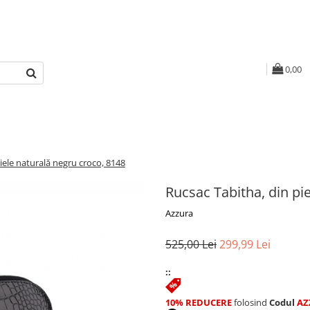
0,00
iele naturală negru croco, 8148
Rucsac Tabitha, din pi
Azzura
525,00 Lei
299,99 Lei
::
10% REDUCERE
folosind
Codul
AZ