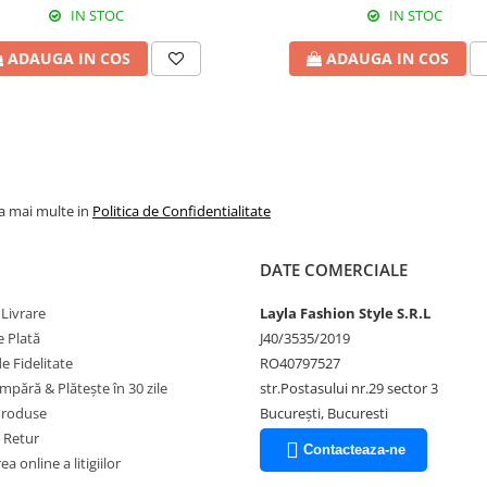
IN STOC
IN STOC
ADAUGA IN COS
ADAUGA IN COS
la mai multe in
Politica de Confidentialitate
DATE COMERCIALE
 Livrare
Layla Fashion Style S.R.L
 Plată
J40/3535/2019
 Fidelitate
RO40797527
pără & Plătește în 30 zile
str.Postasului nr.29 sector 3
Produse
București, Bucuresti
e Retur
Contacteaza-ne
a online a litigiilor