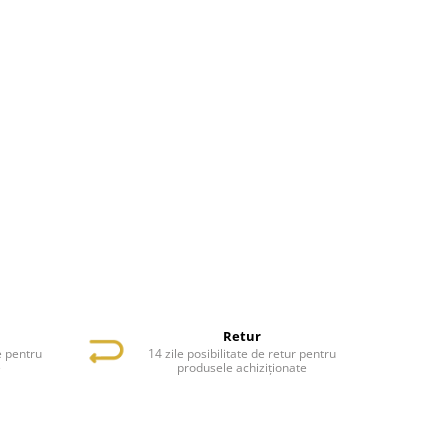
Retur
e pentru
14 zile posibilitate de retur pentru
e
produsele achiziționate