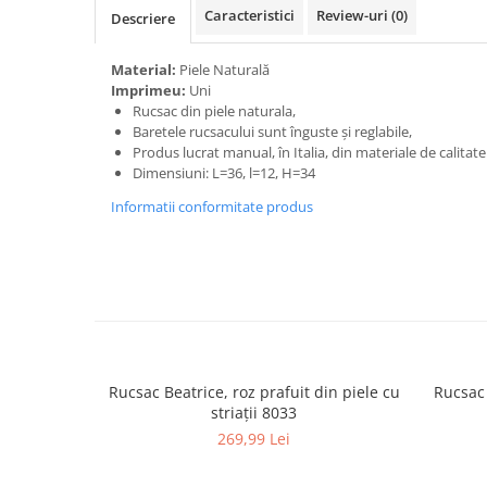
Caracteristici
Review-uri
(0)
Descriere
Material:
Piele Naturală
Imprimeu:
Uni
Rucsac din piele naturala,
Baretele rucsacului sunt înguste și reglabile,
Produs lucrat manual, în Italia, din materiale de calitat
Dimensiuni: L=36, l=12, H=34
Informatii conformitate produs
Rucsac Beatrice, roz prafuit din piele cu
Rucsac Ta
striații 8033
269,99 Lei