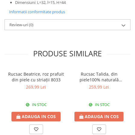
Dimensiuni: L=32, l=15, H=44
Informatii conformitate produs
Review-uri
(0)
PRODUSE SIMILARE
Rucsac Beatrice, roz prafuit
Rucsac Talida, din
din piele cu striații 8033
piele100% naturală
magenta, 8111
269,99 Lei
259,99 Lei
IN STOC
IN STOC
ADAUGA IN COS
ADAUGA IN COS