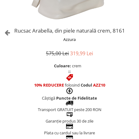
Culori Genți
Genti Aurii
Genti bleo
Genți Albastre
Rucsac Arabella, din piele naturală crem, 8161
Genți Albe
Azzura
Genți Argintii
Genți Bej
575,00 Lei
319,99 Lei
Genți Bleumarin
Culoare:
crem
Genți Bordo
::
Genți Cafenii
Genți Caramel
10% REDUCERE
folosind
Codul
AZZ10
Genți Coniac
Câștigă
Puncte de Fidelitate
Genți Corai
Genți Crem
Transport GRATUIT peste 200 RON
Genți Galbene
Garanție produs 30 de zile
Genți Gri
Genți Maro
Plata cu cardul sau la livrare
Genți Multicolore