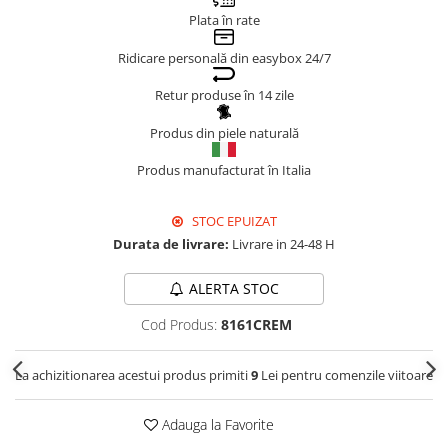
Plata în rate
Genți Negre
Genți Nude
Ridicare personală din easybox 24/7
Genți Portocalii
Retur produse în 14 zile
Genți Roze
Genți Roșii
Produs din piele naturală
Genți Taupe
Produs manufacturat în Italia
Genți Turcoaz
Genți Verzi
STOC EPUIZAT
Durata de livrare:
Livrare in 24-48 H
ALERTA STOC
Cod Produs:
8161CREM
La achizitionarea acestui produs primiti
9
Lei pentru comenzile viitoare
Adauga la Favorite