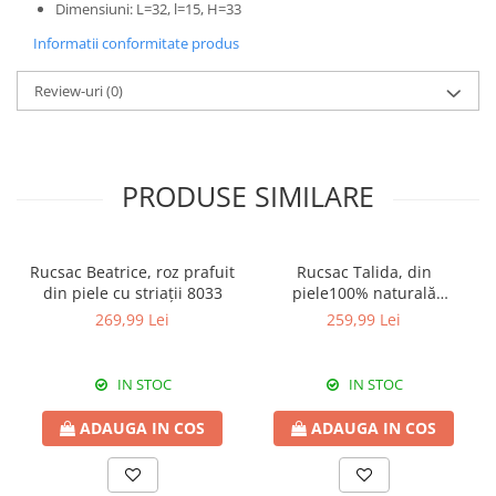
Dimensiuni: L=32, l=15, H=33
Informatii conformitate produs
Review-uri
(0)
PRODUSE SIMILARE
Rucsac Beatrice, roz prafuit
Rucsac Talida, din
din piele cu striații 8033
piele100% naturală
magenta, 8111
269,99 Lei
259,99 Lei
IN STOC
IN STOC
ADAUGA IN COS
ADAUGA IN COS