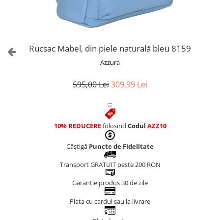
Culori Genți
Genti Aurii
Genti bleo
Genți Albastre
Rucsac Mabel, din piele naturală bleu 8159
Genți Albe
Azzura
Genți Argintii
Genți Bej
595,00 Lei
309,99 Lei
Genți Bleumarin
::
Genți Bordo
Genți Cafenii
10% REDUCERE
folosind
Codul
AZZ10
Genți Caramel
Genți Coniac
Câștigă
Puncte de Fidelitate
Genți Corai
Transport GRATUIT peste 200 RON
Genți Crem
Genți Galbene
Garanție produs 30 de zile
Genți Gri
Plata cu cardul sau la livrare
Genți Maro
Genți Multicolore