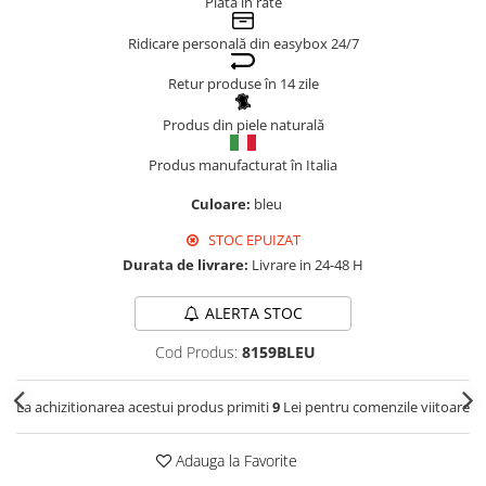
Plata în rate
Genți Negre
Ridicare personală din easybox 24/7
Genți Nude
Genți Portocalii
Retur produse în 14 zile
Genți Roze
Produs din piele naturală
Genți Roșii
Produs manufacturat în Italia
Genți Taupe
Genți Turcoaz
Culoare:
bleu
Genți Verzi
STOC EPUIZAT
Durata de livrare:
Livrare in 24-48 H
ALERTA STOC
Cod Produs:
8159BLEU
La achizitionarea acestui produs primiti
9
Lei pentru comenzile viitoare
Adauga la Favorite