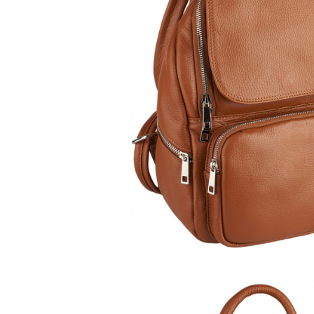
Culori Genți
Genti Aurii
Genti bleo
Genți Albastre
Genți Albe
Genți Argintii
Genți Bej
Genți Bleumarin
Genți Bordo
Genți Cafenii
Genți Caramel
Genți Coniac
Genți Corai
Genți Crem
Genți Galbene
Genți Gri
Genți Maro
Genți Multicolore