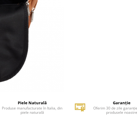
Piele Naturală
Garanție
Produse manufacturate în Italia, din
Oferim 30 de zile garanți
piele naturală
produsele noastr