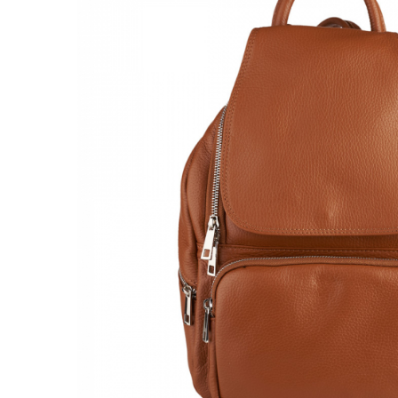
Genți Negre
Genți Nude
Genți Portocalii
Genți Roze
Genți Roșii
Genți Taupe
Genți Turcoaz
Genți Verzi