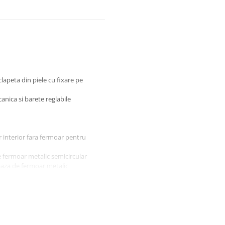
lapeta din piele cu fixare pe
anica si barete reglabile
 interior fara fermoar pentru
e fermoar metalic semicircular
 baza de fermoar metalic
 superioara