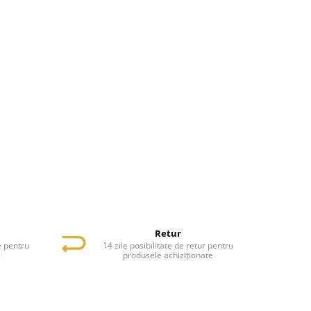
Retur
e pentru
14 zile posibilitate de retur pentru
e
produsele achiziționate