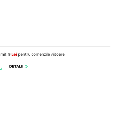
imiti
9
Lei
pentru comenzile viitoare