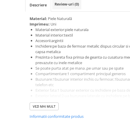
Review-uri
(0)
Descriere
Material:
Piele Naturală
Imprimeu:
Uni
Material exterior:piele naturala
Material interior:textil
Accesorii:argintii
Inchidere:pe baza de fermoar metalic dispus circular si c
capsa metalica
Prezinta o bareta fixa prinsa de geanta cu cusatura mec
prevazute cu inele metalice
Se poate purta atat pe mana ,pe umar sau pe spate
Compartimentare:1 compartiment principal generos
Buzunare:1buzunar interior inchis cu fermoar,1buzunar
telefon etc
Exterior fata:1 buzunar exterior cu inchidere pe baza d
Exterior lateral:2-ua buzunare laterale cu inchidere pe
Dimensiuni:L=31 cm,l=16 cm,H=39cm
VEZI MAI MULT
Produs lucrat manual in Italia din materiale de calitate
Informatii conformitate produs