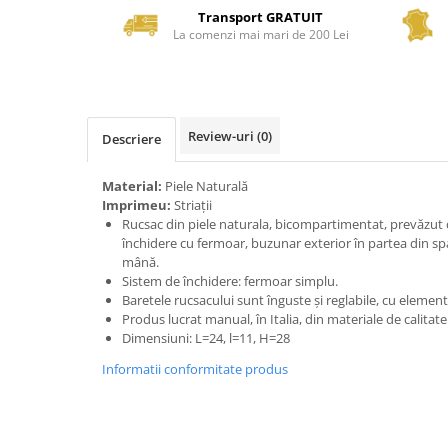
Transport GRATUIT
La comenzi mai mari de 200 Lei
Review-uri
(0)
Descriere
Material:
Piele Naturală
Imprimeu:
Striații
Rucsac din piele naturala, bicompartimentat, prevăzut 
închidere cu fermoar, buzunar exterior în partea din sp
mână.
Sistem de închidere: fermoar simplu.
Baretele rucsacului sunt înguste și reglabile, cu element
Produs lucrat manual, în Italia, din materiale de calitat
Dimensiuni: L=24, l=11, H=28
Informatii conformitate produs