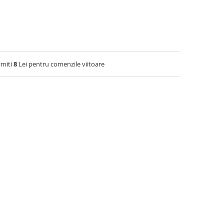
imiti
8
Lei pentru comenzile viitoare