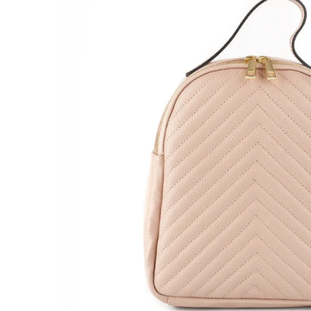
Genți Negre
Genți Nude
Genți Portocalii
Genți Roze
Genți Roșii
Genți Taupe
Genți Turcoaz
Genți Verzi