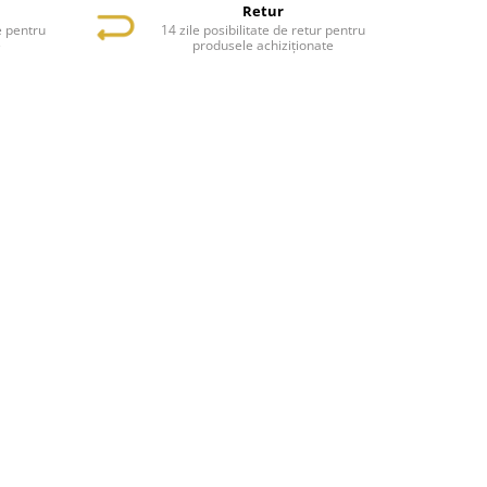
Retur
e pentru
14 zile posibilitate de retur pentru
e
produsele achiziționate