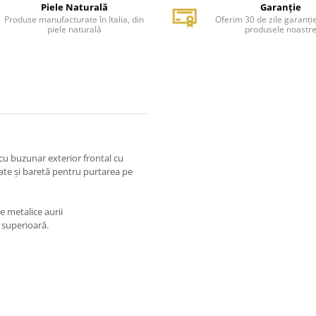
Piele Naturală
Garanție
Produse manufacturate în Italia, din
Oferim 30 de zile garanți
piele naturală
produsele noastr
cu buzunar exterior frontal cu
ate și baretă pentru purtarea pe
e metalice aurii
e superioară.