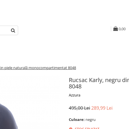
0,00
 din piele naturală monocompartimentat 8048
Rucsac Karly, negru d
8048
Azzura
495,00 Lei
289,99 Lei
Culoare:
negru