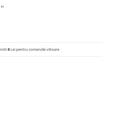
8 H
imiti
8
Lei pentru comenzile viitoare