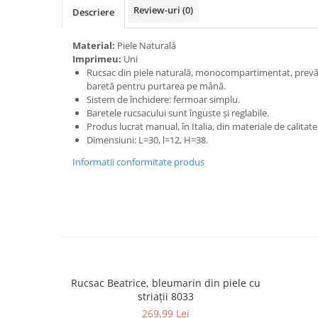
Review-uri
(0)
Descriere
Material:
Piele Naturală
Imprimeu:
Uni
Rucsac din piele naturală, monocompartimentat, prevăz
baretă pentru purtarea pe mână.
Sistem de închidere: fermoar simplu.
Baretele rucsacului sunt înguste și reglabile.
Produs lucrat manual, în Italia, din materiale de calitat
Dimensiuni: L=30, l=12, H=38.
Informatii conformitate produs
Rucsac Beatrice, bleumarin din piele cu
striații 8033
269,99 Lei