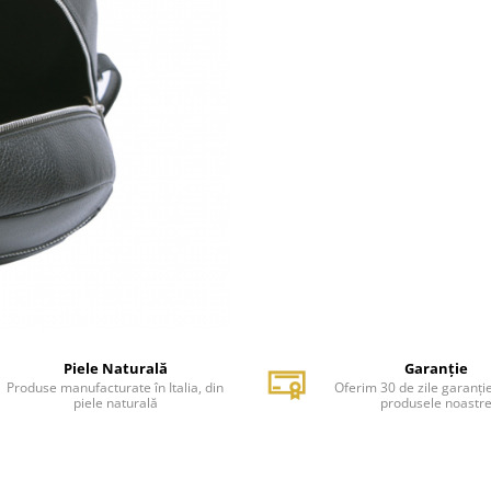
Piele Naturală
Garanție
Produse manufacturate în Italia, din
Oferim 30 de zile garanți
piele naturală
produsele noastr