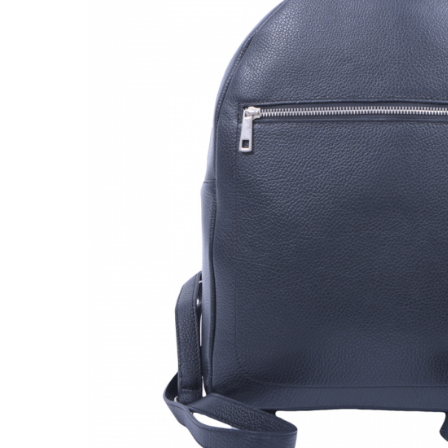
Genți Negre
Genți Nude
Genți Portocalii
Genți Roze
Genți Roșii
Genți Taupe
Genți Turcoaz
Genți Verzi