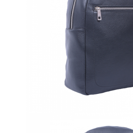
Culori Genți
Genti Aurii
Genti bleo
Genți Albastre
Genți Albe
Genți Argintii
Genți Bej
Genți Bleumarin
Genți Bordo
Genți Cafenii
Genți Caramel
Genți Coniac
Genți Corai
Genți Crem
Genți Galbene
Genți Gri
Genți Maro
Genți Multicolore