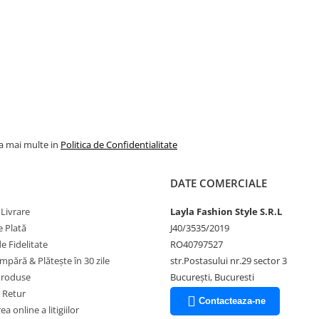
la mai multe in
Politica de Confidentialitate
DATE COMERCIALE
 Livrare
Layla Fashion Style S.R.L
 Plată
J40/3535/2019
 Fidelitate
RO40797527
pără & Plătește în 30 zile
str.Postasului nr.29 sector 3
Produse
București, Bucuresti
e Retur
Contacteaza-ne
a online a litigiilor