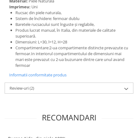
Material:
Piele Naturală
Imprimeu:
Uni
Rucsac din piele naturala,
Sistem de închidere: fermoar dublu
Baretele rucsacului sunt înguste și reglabile,
Produs lucrat manual, în Italia, din materiale de calitate
superioară.
Dimensiuni: L=30, l=12, H=28
Compartimentare:2-ua compartimente distincte prevazute cu
fermoar.In interiorul compartimentului de dimensiuni mai
mari este prevazut cu 2-ua buzunare dintre care unul avand
fermoar
Informatii conformitate produs
Review-uri
(2)
RECOMANDARI