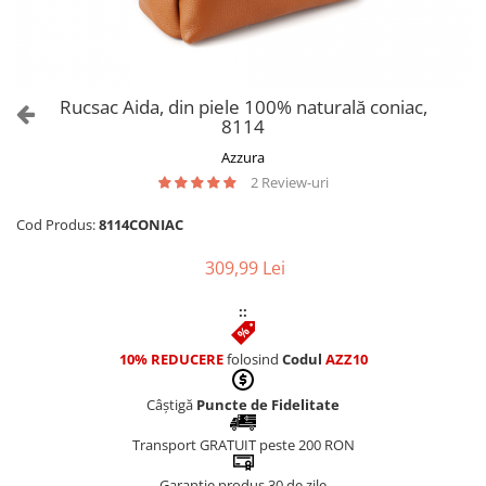
Culori Genți
Genti Aurii
Genti bleo
Genți Albastre
Rucsac Aida, din piele 100% naturală coniac,
Genți Albe
8114
Genți Argintii
Azzura
Genți Bej
2 Review-uri
Genți Bleumarin
Cod Produs:
8114CONIAC
Genți Bordo
Genți Cafenii
309,99 Lei
Genți Caramel
::
Genți Coniac
Genți Corai
10% REDUCERE
folosind
Codul
AZZ10
Genți Crem
Genți Galbene
Câștigă
Puncte de Fidelitate
Genți Gri
Transport GRATUIT peste 200 RON
Genți Maro
Genți Multicolore
Garanție produs 30 de zile