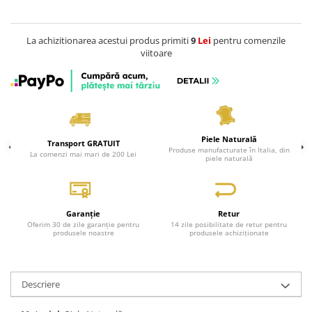
La achizitionarea acestui produs primiti
9
Lei
pentru comenzile
viitoare
Piele Naturală
Transport GRATUIT
Produse manufacturate în Italia, din
La comenzi mai mari de 200 Lei
piele naturală
Garanție
Retur
Oferim 30 de zile garanție pentru
14 zile posibilitate de retur pentru
produsele noastre
produsele achiziționate
Descriere