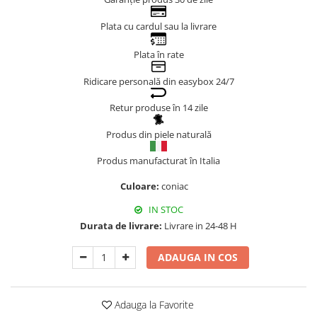
Genți Negre
Plata cu cardul sau la livrare
Genți Nude
Genți Portocalii
Plata în rate
Genți Roze
Ridicare personală din easybox 24/7
Genți Roșii
Retur produse în 14 zile
Genți Taupe
Genți Turcoaz
Produs din piele naturală
Genți Verzi
Produs manufacturat în Italia
Culoare:
coniac
IN STOC
Durata de livrare:
Livrare in 24-48 H
ADAUGA IN COS
Adauga la Favorite