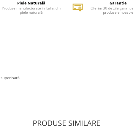
Piele Naturală
Garanție
Produse manufacturate în Italia, din
Oferim 30 de zile garanți
piele naturală
produsele noastr
e superioară.
PRODUSE SIMILARE