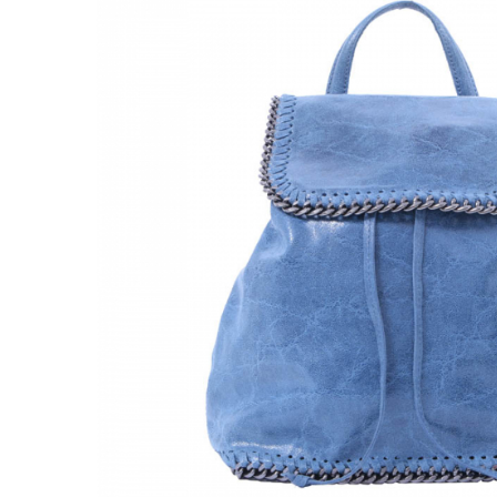
Genți Negre
Genți Nude
Genți Portocalii
Genți Roze
Genți Roșii
Genți Taupe
Genți Turcoaz
Genți Verzi