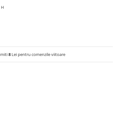
8 H
imiti
8
Lei pentru comenzile viitoare