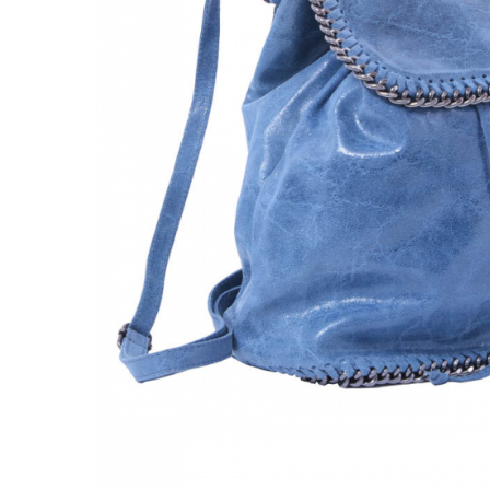
Culori Genți
Genti Aurii
Genti bleo
Genți Albastre
Genți Albe
Genți Argintii
Genți Bej
Genți Bleumarin
Genți Bordo
Genți Cafenii
Genți Caramel
Genți Coniac
Genți Corai
Genți Crem
Genți Galbene
Genți Gri
Genți Maro
Genți Multicolore