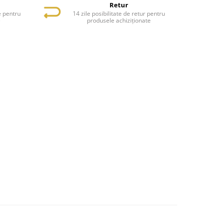
Retur
e pentru
14 zile posibilitate de retur pentru
e
produsele achiziționate