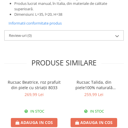
Produs lucrat manual, în Italia, din materiale de calitate
superioară.
Dimensiuni: L=35, l=20, H=38
Informatii conformitate produs
Review-uri
(0)
PRODUSE SIMILARE
Rucsac Beatrice, roz prafuit
Rucsac Talida, din
din piele cu striații 8033
piele100% naturală
magenta, 8111
269,99 Lei
259,99 Lei
IN STOC
IN STOC
ADAUGA IN COS
ADAUGA IN COS