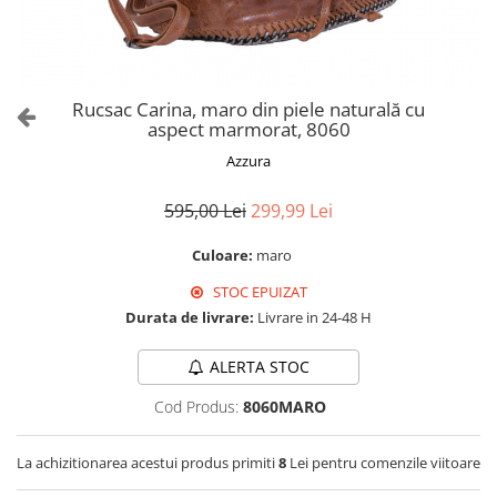
Culori Genți
Genti Aurii
Genti bleo
Genți Albastre
Rucsac Carina, maro din piele naturală cu
Genți Albe
aspect marmorat, 8060
Genți Argintii
Azzura
Genți Bej
Genți Bleumarin
595,00 Lei
299,99 Lei
Genți Bordo
Culoare:
maro
Genți Cafenii
STOC EPUIZAT
Genți Caramel
Durata de livrare:
Livrare in 24-48 H
Genți Coniac
Genți Corai
ALERTA STOC
Genți Crem
Cod Produs:
8060MARO
Genți Galbene
Genți Gri
La achizitionarea acestui produs primiti
8
Lei pentru comenzile viitoare
Genți Maro
Genți Multicolore