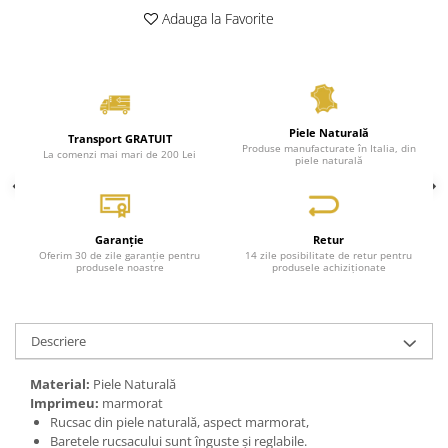
Adauga la Favorite
Genți Negre
Genți Nude
Genți Portocalii
Genți Roze
Genți Roșii
Piele Naturală
Transport GRATUIT
Produse manufacturate în Italia, din
Genți Taupe
La comenzi mai mari de 200 Lei
piele naturală
Genți Turcoaz
Genți Verzi
Garanție
Retur
Oferim 30 de zile garanție pentru
14 zile posibilitate de retur pentru
produsele noastre
produsele achiziționate
Descriere
Material:
Piele Naturală
Imprimeu:
marmorat
Rucsac din piele naturală, aspect marmorat,
Baretele rucsacului sunt înguste și reglabile.