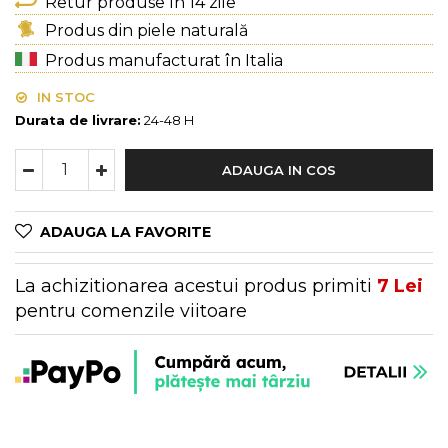
Genți Multicolore
Retur produse în 14 zile
Genți Negre
Produs din piele naturală
Genți Nude
Produs manufacturat în Italia
Genți Portocalii
IN STOC
Genți Roze
Durata de livrare:
24-48 H
Genți Roșii
Genți Taupe
ADAUGA IN COS
Genți Turcoaz
Genți Verzi
ADAUGA LA FAVORITE
La achizitionarea acestui produs primiti
7
Lei
pentru comenzile viitoare