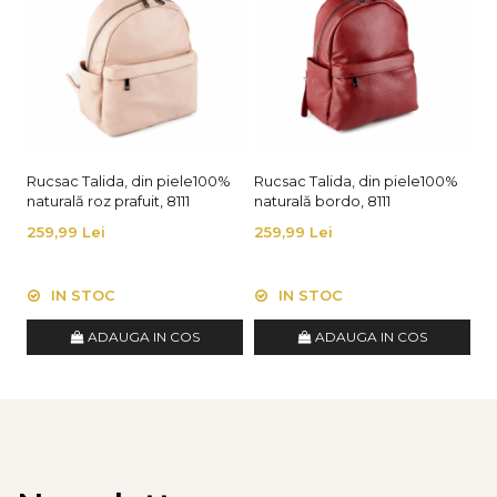
Rucsac Talida, din piele100%
Rucsac Talida, din piele100%
Ru
naturală roz prafuit, 8111
naturală bordo, 8111
na
259,99 Lei
259,99 Lei
2
IN STOC
IN STOC
ADAUGA IN COS
ADAUGA IN COS