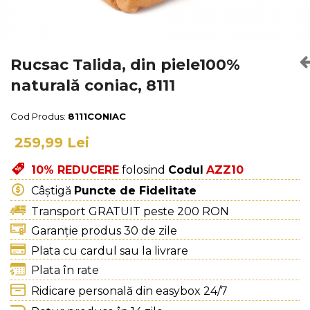
Culori Genți
Genti Aurii
Genti bleo
Genți Albastre
Rucsac Talida, din piele100%
Genți Albe
naturală coniac, 8111
Genți Argintii
Genți Bej
Cod Produs:
8111CONIAC
Genți Bleumarin
259,99 Lei
Genți Bordo
Genți Cafenii
10% REDUCERE
folosind
Codul
AZZ10
Genți Caramel
Câștigă
Puncte de Fidelitate
Genți Coniac
Transport GRATUIT peste 200 RON
Genți Corai
Garanție produs 30 de zile
Genți Crem
Plata cu cardul sau la livrare
Genți Galbene
Plata în rate
Genți Gri
Ridicare personală din easybox 24/7
Genți Maro