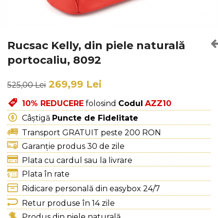
Culori Genți
Genti Aurii
Genti bleo
Genți Albastre
Rucsac Kelly, din piele naturală
Genți Albe
portocaliu, 8092
Genți Argintii
Genți Bej
269,99 Lei
525,00 Lei
Genți Bleumarin
10% REDUCERE
folosind
Codul
AZZ10
Genți Bordo
Genți Cafenii
Câștigă
Puncte de Fidelitate
Genți Caramel
Transport GRATUIT peste 200 RON
Genți Coniac
Garanție produs 30 de zile
Genți Corai
Plata cu cardul sau la livrare
Genți Crem
Plata în rate
Genți Galbene
Ridicare personală din easybox 24/7
Genți Gri
Retur produse în 14 zile
Genți Maro
Produs din piele naturală