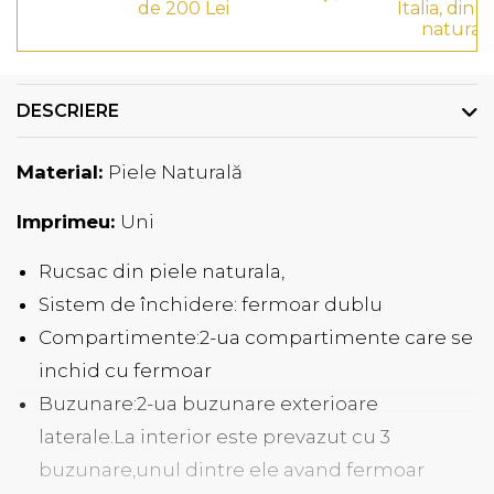
de 200 Lei
Italia, din p
natural
DESCRIERE
Material:
Piele Naturală
Imprimeu:
Uni
Rucsac din piele naturala,
Sistem de închidere: fermoar dublu
Compartimente:2-ua compartimente care se
inchid cu fermoar
Buzunare:2-ua buzunare exterioare
laterale.La interior este prevazut cu 3
buzunare,unul dintre ele avand fermoar