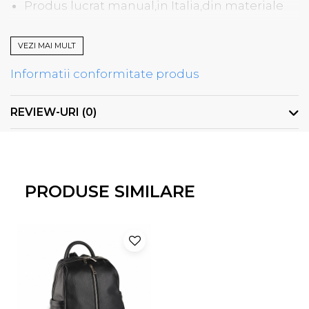
Produs lucrat manual,in Italia,din materiale
de calitate superioarea
Dimensiuni:L=33,l=14,H=35
VEZI MAI MULT
Informatii conformitate produs
REVIEW-URI
(0)
PRODUSE SIMILARE