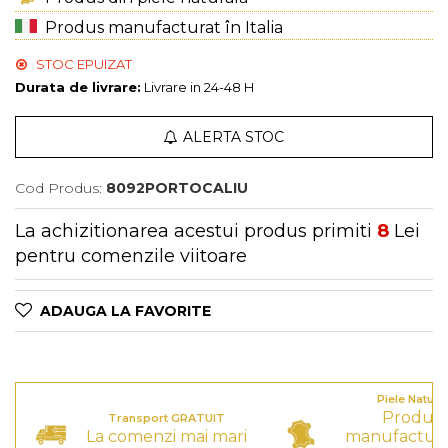
Genți Multicolore
Genți Negre
Produs manufacturat în Italia
Genți Nude
STOC EPUIZAT
Genți Portocalii
Durata de livrare:
Livrare in 24-48 H
Genți Roze
Genți Roșii
ALERTA STOC
Genți Taupe
Genți Turcoaz
Cod Produs:
8092PORTOCALIU
Genți Verzi
La achizitionarea acestui produs primiti
8
Lei
pentru comenzile viitoare
ADAUGA LA FAVORITE
Piele Natura
Produs
Transport GRATUIT
La comenzi mai mari
manufactura