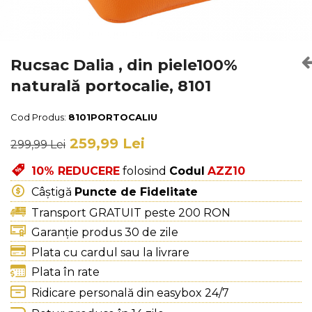
Culori Genți
Genti Aurii
Genti bleo
Genți Albastre
Rucsac Dalia , din piele100%
Genți Albe
naturală portocalie, 8101
Genți Argintii
Genți Bej
Cod Produs:
8101PORTOCALIU
Genți Bleumarin
259,99 Lei
299,99 Lei
Genți Bordo
Genți Cafenii
10% REDUCERE
folosind
Codul
AZZ10
Genți Caramel
Câștigă
Puncte de Fidelitate
Genți Coniac
Transport GRATUIT peste 200 RON
Genți Corai
Garanție produs 30 de zile
Genți Crem
Plata cu cardul sau la livrare
Genți Galbene
Plata în rate
Genți Gri
Ridicare personală din easybox 24/7
Genți Maro