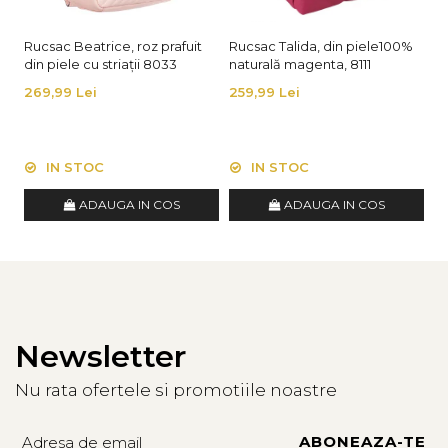
Rucsac Beatrice, roz prafuit
Rucsac Talida, din piele100%
Ru
din piele cu striații 8033
naturală magenta, 8111
di
269,99 Lei
259,99 Lei
2
IN STOC
IN STOC
ADAUGA IN COS
ADAUGA IN COS
Newsletter
Nu rata ofertele si promotiile noastre