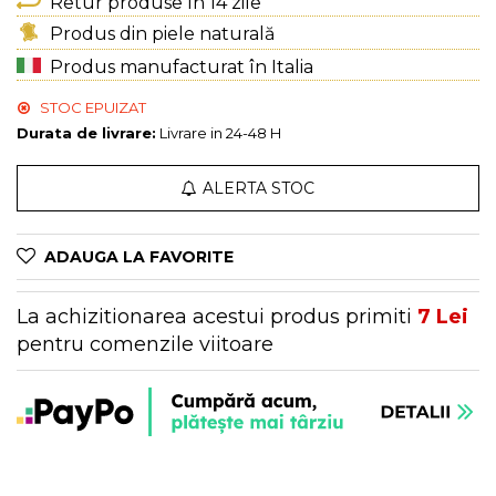
Genți Multicolore
Retur produse în 14 zile
Genți Negre
Produs din piele naturală
Genți Nude
Produs manufacturat în Italia
Genți Portocalii
STOC EPUIZAT
Genți Roze
Durata de livrare:
Livrare in 24-48 H
Genți Roșii
Genți Taupe
ALERTA STOC
Genți Turcoaz
Genți Verzi
ADAUGA LA FAVORITE
La achizitionarea acestui produs primiti
7
Lei
pentru comenzile viitoare