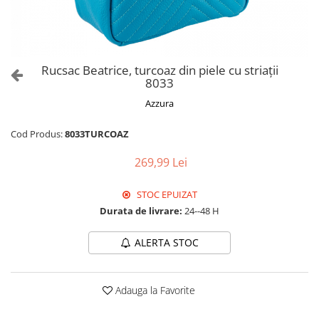
Culori Genți
Genti Aurii
Genti bleo
Genți Albastre
Rucsac Beatrice, turcoaz din piele cu striații
Genți Albe
8033
Genți Argintii
Azzura
Genți Bej
Genți Bleumarin
Cod Produs:
8033TURCOAZ
Genți Bordo
269,99 Lei
Genți Cafenii
Genți Caramel
STOC EPUIZAT
Genți Coniac
Durata de livrare:
24--48 H
Genți Corai
ALERTA STOC
Genți Crem
Genți Galbene
Genți Gri
Adauga la Favorite
Genți Maro
Genți Multicolore