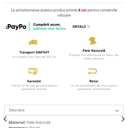
Genți Negre
La achizitionarea acestui produs primiti
8
Lei
pentru comenzile
Genți Nude
viitoare
Genți Portocalii
Genți Roze
Genți Roșii
Genți Taupe
Piele Naturală
Genți Turcoaz
Transport GRATUIT
Produse manufacturate în Italia, din
La comenzi mai mari de 200 Lei
piele naturală
Genți Verzi
Garanție
Retur
Oferim 30 de zile garanție pentru
14 zile posibilitate de retur pentru
produsele noastre
produsele achiziționate
Descriere
Material:
Piele Naturală
Imprimeu:
Striații