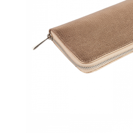
Culori Genți
Genti Aurii
Genti bleo
Genți Albastre
Genți Albe
Genți Argintii
Genți Bej
Genți Bleumarin
Genți Bordo
Genți Cafenii
Genți Caramel
Genți Coniac
Genți Corai
Genți Crem
Genți Galbene
Genți Gri
Genți Maro
Genți Multicolore