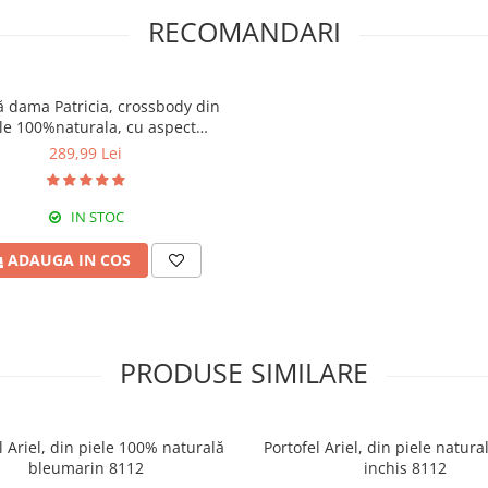
RECOMANDARI
 dama Patricia, crossbody din
le 100%naturala, cu aspect
matlasat,nude,8002
289,99 Lei
IN STOC
ADAUGA IN COS
PRODUSE SIMILARE
l Ariel, din piele 100% naturală
Portofel Ariel, din piele natur
bleumarin 8112
inchis 8112