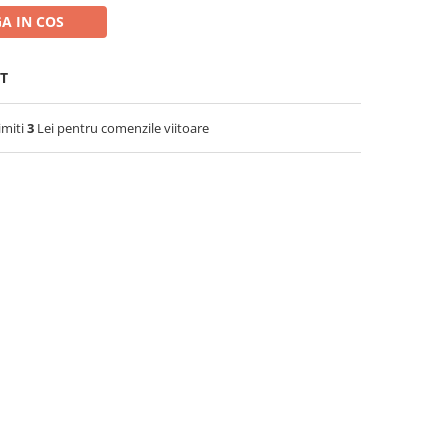
A IN COS
T
imiti
3
Lei pentru comenzile viitoare