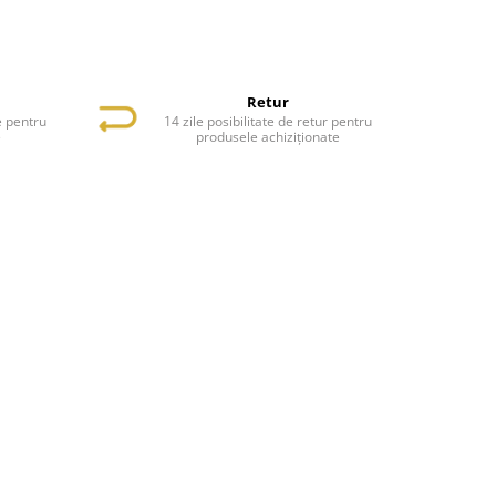
Retur
e pentru
14 zile posibilitate de retur pentru
e
produsele achiziționate