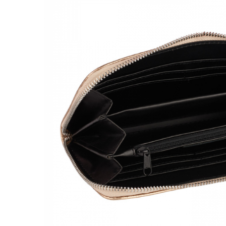
Genți Negre
Genți Nude
Genți Portocalii
Genți Roze
Genți Roșii
Genți Taupe
Genți Turcoaz
Genți Verzi