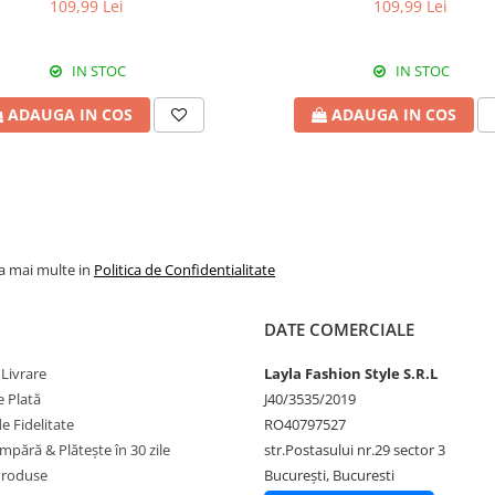
109,99 Lei
109,99 Lei
IN STOC
IN STOC
ADAUGA IN COS
ADAUGA IN COS
la mai multe in
Politica de Confidentialitate
DATE COMERCIALE
 Livrare
Layla Fashion Style S.R.L
 Plată
J40/3535/2019
 Fidelitate
RO40797527
pără & Plătește în 30 zile
str.Postasului nr.29 sector 3
Produse
București, Bucuresti