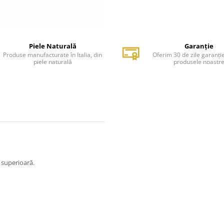
Piele Naturală
Garanție
Produse manufacturate în Italia, din
Oferim 30 de zile garanți
piele naturală
produsele noastr
e superioară.