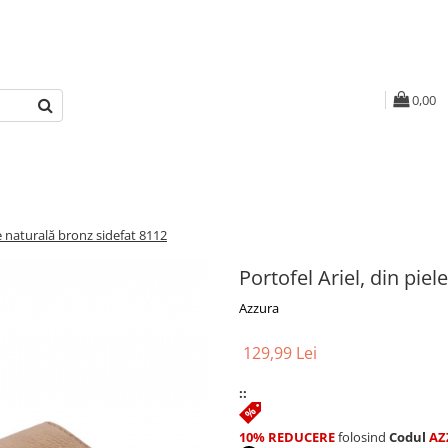
0,00
le naturală bronz sidefat 8112
Portofel Ariel, din pie
Azzura
129,99 Lei
::
10% REDUCERE
folosind
Codul
AZ