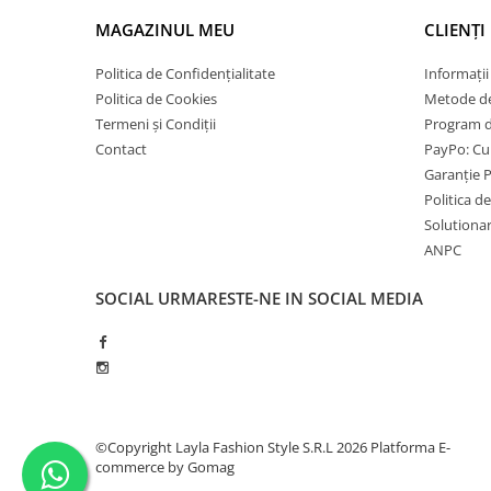
Genți Negre
MAGAZINUL MEU
CLIENȚI
Genți Nude
Politica de Confidențialitate
Informații
Genți Portocalii
Politica de Cookies
Metode de
Genți Roze
Termeni și Condiții
Program de
Genți Roșii
Contact
PayPo: Cum
Genți Taupe
Garanție 
Genți Turcoaz
Politica d
Solutionare
Genți Verzi
ANPC
SOCIAL
URMARESTE-NE IN SOCIAL MEDIA
©Copyright Layla Fashion Style S.R.L 2026
Platforma E-
commerce by Gomag