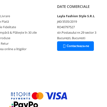
DATE COMERCIALE
 Livrare
Layla Fashion Style S.R.L
 Plată
J40/3535/2019
 Fidelitate
RO40797527
pără & Plătește în 30 zile
str.Postasului nr.29 sector 3
Produse
București, Bucuresti
e Retur
Contacteaza-ne
a online a litigiilor