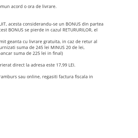
omun acord o ora de livrare.
UIT, acesta considerandu-se un BONUS din partea
 Acest BONUS se pierde in cazul RETURURILOR, el
it geanta cu livrare gratuita, in caz de retur al
furnizati suma de 245 lei MINUS 20 de lei,
ancar suma de 225 lei in final)
ierat direct la adresa este 17,99 LEI.
amburs sau online, regasiti factura fiscala in