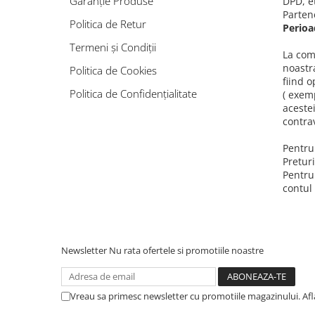
Culori Genți
Garanție Produse
DPD, e
Parten
Genti Aurii
Politica de Retur
Perioad
Genti bleo
Termeni și Condiții
La com
Genți Albastre
noastr
Politica de Cookies
Genți Albe
fiind 
Politica de Confidențialitate
( exemp
Genți Argintii
aceste
Genți Bej
contra
Genți Bleumarin
Pentru 
Genți Bordo
Preturi
Genți Cafenii
Pentru
Genți Caramel
contul
Genți Coniac
Genți Corai
Genți Crem
Newsletter
Nu rata ofertele si promotiile noastre
Genți Galbene
Genți Gri
Genți Maro
Vreau sa primesc newsletter cu promotiile magazinului. Af
Genți Multicolore