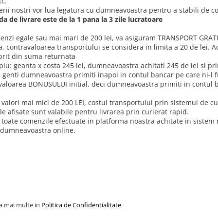
tc.
erii nostri vor lua legatura cu dumneavoastra pentru a stabili de c
a de livrare este de la 1 pana la 3 zile lucratoare
enzi egale sau mai mari de 200 lei, va asiguram TRANSPORT GRAT
a, contravaloarea transportului se considera in limita a 20 de lei.
oprit din suma returnata
lu: geanta x costa 245 lei, dumneavoastra achitati 245 de lei si prim
i genti dumneavoastra primiti inapoi in contul bancar pe care ni-l 
valoarea BONUSULUI initial, deci dumneavoastra primiti in contul b
valori mai mici de 200 LEI, costul transportului prin sistemul de cur
le afisate sunt valabile pentru livrarea prin curierat rapid.
 toate comenzile efectuate in platforma noastra achitate in sistem r
 dumneavoastra online.
la mai multe in
Politica de Confidentialitate