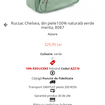
Culori Genți
Genti Aurii
Genti bleo
Genți Albastre
Rucsac Chelsea, din piele100% naturală verde
Genți Albe
menta, 8087
Genți Argintii
Azzura
Genți Bej
Genți Bleumarin
329,99 Lei
Genți Bordo
Culoare:
verde
Genți Cafenii
::
Genți Caramel
Genți Coniac
10% REDUCERE
folosind
Codul
AZZ10
Genți Corai
Câștigă
Puncte de Fidelitate
Genți Crem
Genți Galbene
Transport GRATUIT peste 200 RON
Genți Gri
Garanție produs 30 de zile
Genți Maro
Plata cu cardul sau la livrare
Genți Multicolore