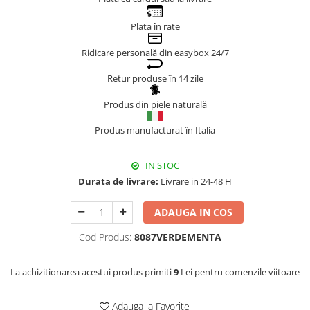
Genți Negre
Plata în rate
Genți Nude
Ridicare personală din easybox 24/7
Genți Portocalii
Genți Roze
Retur produse în 14 zile
Genți Roșii
Produs din piele naturală
Genți Taupe
Genți Turcoaz
Produs manufacturat în Italia
Genți Verzi
IN STOC
Durata de livrare:
Livrare in 24-48 H
ADAUGA IN COS
Cod Produs:
8087VERDEMENTA
La achizitionarea acestui produs primiti
9
Lei pentru comenzile viitoare
Adauga la Favorite