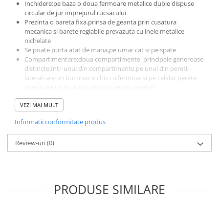
Inchidere:pe baza o doua fermoare metalice duble dispuse
circular de jur imprejurul rucsacului
Prezinta o bareta fixa.prinsa de geanta prin cusatura
mecanica si barete reglabile prevazuta cu inele metalice
nichelate
Se poate purta atat de mana,pe umar cat si pe spate
Compartimentare:doua compartimente principale generoase
distincte.Intr-unul din compartimente,pe unul din peretii
laterali are un buzunar inchis cu fermoar si pe celalat perete
lateral are un buzunar deschis pentru telefon
Exterior fata:doua buzunare externe spatioase prevazute cu
VEZI MAI MULT
fermoar
Exterior laterale:doua buzunare deschise dispuse lateral
Informatii conformitate produs
Rucsacul are dimensiuni care permit introducerea unui dosar
sau caiet format A4
Review-uri
Dimensiuni:L=30 cm,l=14cm,H=35cm
(0)
Produs lucrat manual in Italia din materiale de calitate
superioara
PRODUSE SIMILARE