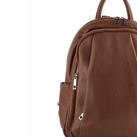
Genți Negre
Genți Nude
Genți Portocalii
Genți Roze
Genți Roșii
Genți Taupe
Genți Turcoaz
Genți Verzi