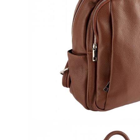
Culori Genți
Genti Aurii
Genti bleo
Genți Albastre
Genți Albe
Genți Argintii
Genți Bej
Genți Bleumarin
Genți Bordo
Genți Cafenii
Genți Caramel
Genți Coniac
Genți Corai
Genți Crem
Genți Galbene
Genți Gri
Genți Maro
Genți Multicolore