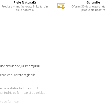
Piele Naturală
Garanție
Produse manufacturate în Italia, din
Oferim 30 de zile garanți
piele naturală
produsele noastr
se circular de jur imprejurul
canica si barete reglabile
oase distincte.Intr-unul din
r inchis cu fermoar si pe celalat
ute cu fermoar