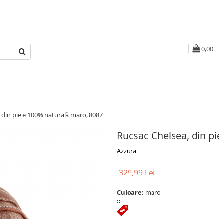
0,00
 din piele 100% naturală maro, 8087
Rucsac Chelsea, din p
Azzura
329,99 Lei
Culoare:
maro
::