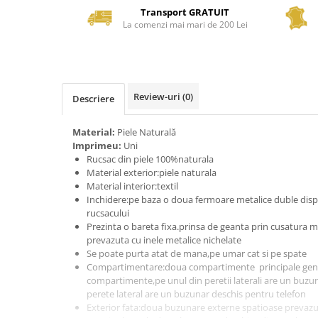
Transport GRATUIT
La comenzi mai mari de 200 Lei
Review-uri
(0)
Descriere
Material:
Piele Naturală
Imprimeu:
Uni
Rucsac din piele 100%naturala
Material exterior:piele naturala
Material interior:textil
Inchidere:pe baza o doua fermoare metalice duble dispu
rucsacului
Prezinta o bareta fixa.prinsa de geanta prin cusatura me
prevazuta cu inele metalice nichelate
Se poate purta atat de mana,pe umar cat si pe spate
Compartimentare:doua compartimente principale gener
compartimente,pe unul din peretii laterali are un buzuna
perete lateral are un buzunar deschis pentru telefon
Exterior fata:doua buzunare externe spatioase prevaz