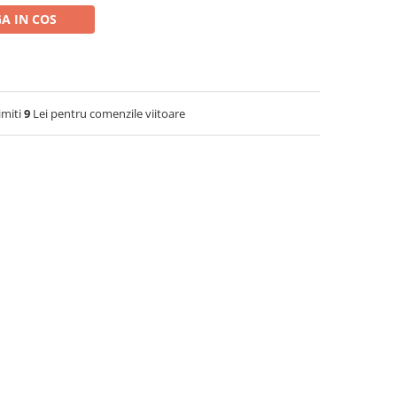
A IN COS
imiti
9
Lei pentru comenzile viitoare