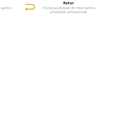
Retur
e pentru
14 zile posibilitate de retur pentru
e
produsele achiziționate