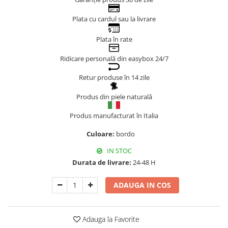
Genți Negre
Plata cu cardul sau la livrare
Genți Nude
Genți Portocalii
Plata în rate
Genți Roze
Ridicare personală din easybox 24/7
Genți Roșii
Retur produse în 14 zile
Genți Taupe
Genți Turcoaz
Produs din piele naturală
Genți Verzi
Produs manufacturat în Italia
Culoare:
bordo
IN STOC
Durata de livrare:
24-48 H
ADAUGA IN COS
Adauga la Favorite