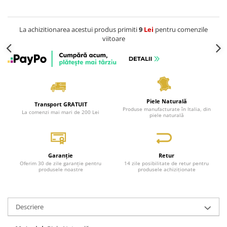
La achizitionarea acestui produs primiti
9
Lei
pentru comenzile
viitoare
Piele Naturală
Transport GRATUIT
Produse manufacturate în Italia, din
La comenzi mai mari de 200 Lei
piele naturală
Garanție
Retur
Oferim 30 de zile garanție pentru
14 zile posibilitate de retur pentru
produsele noastre
produsele achiziționate
Descriere