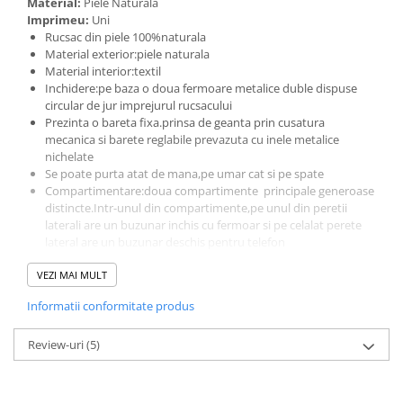
Material:
Piele Naturală
Imprimeu:
Uni
Rucsac din piele 100%naturala
Material exterior:piele naturala
Material interior:textil
Inchidere:pe baza o doua fermoare metalice duble dispuse
circular de jur imprejurul rucsacului
Prezinta o bareta fixa.prinsa de geanta prin cusatura
mecanica si barete reglabile prevazuta cu inele metalice
nichelate
Se poate purta atat de mana,pe umar cat si pe spate
Compartimentare:doua compartimente principale generoase
distincte.Intr-unul din compartimente,pe unul din peretii
laterali are un buzunar inchis cu fermoar si pe celalat perete
lateral are un buzunar deschis pentru telefon
Exterior fata:doua buzunare externe spatioase prevazute cu
VEZI MAI MULT
fermoar
Exterior laterale:doua buzunare deschise dispuse lateral
Informatii conformitate produs
Rucsacul are dimensiuni care permit introducerea unui dosar
sau caiet format A4
Review-uri
Dimensiuni:L=30 cm,l=14cm,H=35cm
(5)
Produs lucrat manual in Italia din materiale de calitate
superioara