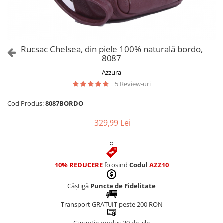
Culori Genți
Genti Aurii
Genti bleo
Genți Albastre
Rucsac Chelsea, din piele 100% naturală bordo,
Genți Albe
8087
Genți Argintii
Azzura
Genți Bej
5 Review-uri
Genți Bleumarin
Cod Produs:
8087BORDO
Genți Bordo
Genți Cafenii
329,99 Lei
Genți Caramel
::
Genți Coniac
Genți Corai
10% REDUCERE
folosind
Codul
AZZ10
Genți Crem
Genți Galbene
Câștigă
Puncte de Fidelitate
Genți Gri
Transport GRATUIT peste 200 RON
Genți Maro
Genți Multicolore
Garanție produs 30 de zile