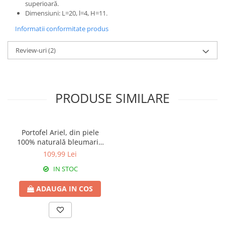
superioară.
Dimensiuni: L=20, l=4, H=11.
Informatii conformitate produs
Review-uri
(2)
PRODUSE SIMILARE
Portofel Ariel, din piele
100% naturală bleumarin
8112
109,99 Lei
IN STOC
ADAUGA IN COS