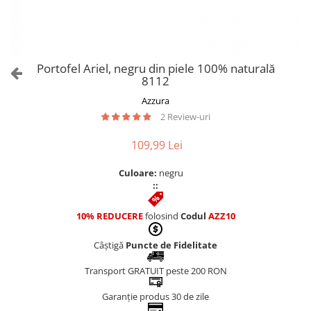
Culori Genți
Genti Aurii
Genti bleo
Genți Albastre
Portofel Ariel, negru din piele 100% naturală
Genți Albe
8112
Genți Argintii
Azzura
Genți Bej
2 Review-uri
Genți Bleumarin
109,99 Lei
Genți Bordo
Genți Cafenii
Culoare:
negru
Genți Caramel
::
Genți Coniac
10% REDUCERE
folosind
Codul
AZZ10
Genți Corai
Genți Crem
Câștigă
Puncte de Fidelitate
Genți Galbene
Transport GRATUIT peste 200 RON
Genți Gri
Genți Maro
Garanție produs 30 de zile
Genți Multicolore