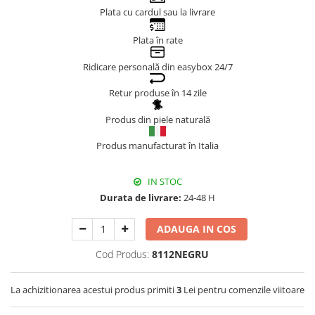
Plata cu cardul sau la livrare
Genți Negre
Genți Nude
Plata în rate
Genți Portocalii
Ridicare personală din easybox 24/7
Genți Roze
Genți Roșii
Retur produse în 14 zile
Genți Taupe
Produs din piele naturală
Genți Turcoaz
Genți Verzi
Produs manufacturat în Italia
IN STOC
Durata de livrare:
24-48 H
ADAUGA IN COS
Cod Produs:
8112NEGRU
La achizitionarea acestui produs primiti
3
Lei pentru comenzile viitoare