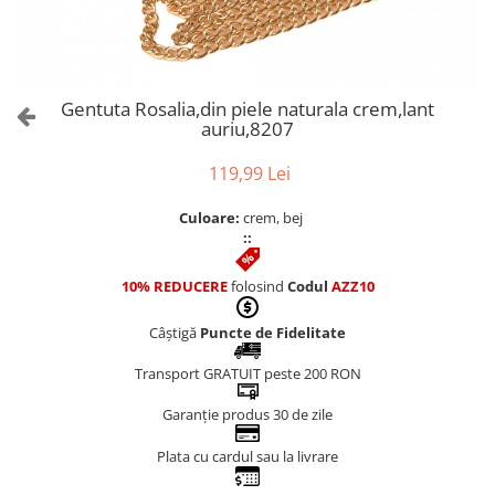
Culori Genți
Genti Aurii
Genti bleo
Genți Albastre
Gentuta Rosalia,din piele naturala crem,lant
Genți Albe
auriu,8207
Genți Argintii
119,99 Lei
Genți Bej
Genți Bleumarin
Culoare:
crem, bej
Genți Bordo
::
Genți Cafenii
10% REDUCERE
folosind
Codul
AZZ10
Genți Caramel
Genți Coniac
Câștigă
Puncte de Fidelitate
Genți Corai
Transport GRATUIT peste 200 RON
Genți Crem
Genți Galbene
Garanție produs 30 de zile
Genți Gri
Plata cu cardul sau la livrare
Genți Maro
Genți Multicolore