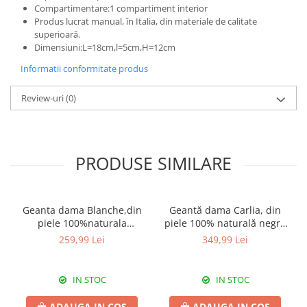
Compartimentare:1 compartiment interior
Produs lucrat manual, în Italia, din materiale de calitate
superioară.
Dimensiuni:L=18cm,l=5cm,H=12cm
Informatii conformitate produs
Review-uri
(0)
PRODUSE SIMILARE
Geanta dama Blanche,din
Geantă dama Carlia, din
piele 100%naturala
piele 100% naturală negru
Italia,8246,negru
8009
259,99 Lei
349,99 Lei
IN STOC
IN STOC
ADAUGA IN COS
ADAUGA IN COS