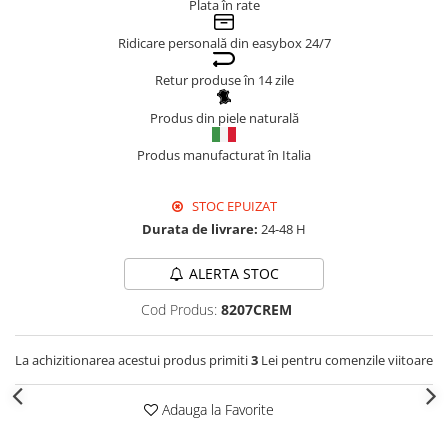
Plata în rate
Genți Negre
Ridicare personală din easybox 24/7
Genți Nude
Genți Portocalii
Retur produse în 14 zile
Genți Roze
Produs din piele naturală
Genți Roșii
Genți Taupe
Produs manufacturat în Italia
Genți Turcoaz
STOC EPUIZAT
Genți Verzi
Durata de livrare:
24-48 H
ALERTA STOC
Cod Produs:
8207CREM
La achizitionarea acestui produs primiti
3
Lei pentru comenzile viitoare
Adauga la Favorite