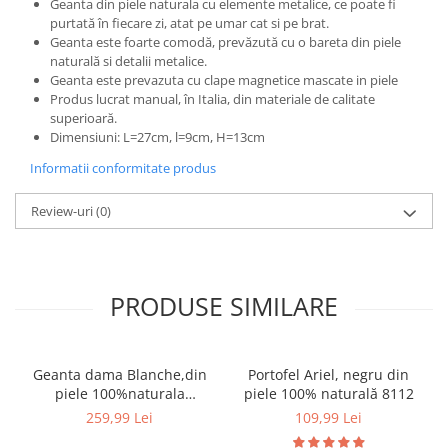
Geanta din piele naturala cu elemente metalice, ce poate fi
purtată în fiecare zi, atat pe umar cat si pe brat.
Geanta este foarte comodă, prevăzută cu o bareta din piele
naturală si detalii metalice.
Geanta este prevazuta cu clape magnetice mascate in piele
Produs lucrat manual, în Italia, din materiale de calitate
superioară.
Dimensiuni: L=27cm, l=9cm, H=13cm
Informatii conformitate produs
Review-uri
(0)
PRODUSE SIMILARE
Geanta dama Blanche,din
Portofel Ariel, negru din
piele 100%naturala
piele 100% naturală 8112
Italia,8246,negru
259,99 Lei
109,99 Lei