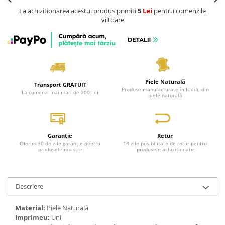
La achizitionarea acestui produs primiti
5
Lei
pentru comenzile
viitoare
Piele Naturală
Transport GRATUIT
Produse manufacturate în Italia, din
La comenzi mai mari de 200 Lei
piele naturală
Garanție
Retur
Oferim 30 de zile garanție pentru
14 zile posibilitate de retur pentru
produsele noastre
produsele achiziționate
Descriere
Material:
Piele Naturală
Imprimeu:
Uni