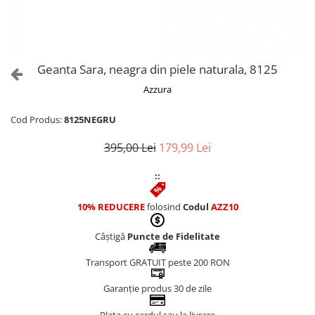
Culori Genți
Genti Aurii
Genti bleo
Genți Albastre
Geanta Sara, neagra din piele naturala, 8125
Genți Albe
Azzura
Genți Argintii
Genți Bej
Cod Produs:
8125NEGRU
Genți Bleumarin
395,00 Lei
179,99 Lei
Genți Bordo
Genți Cafenii
::
Genți Caramel
Genți Coniac
10% REDUCERE
folosind
Codul
AZZ10
Genți Corai
Câștigă
Puncte de Fidelitate
Genți Crem
Genți Galbene
Transport GRATUIT peste 200 RON
Genți Gri
Garanție produs 30 de zile
Genți Maro
Genți Multicolore