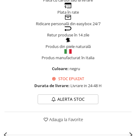
Plata cu cardul sau la livrare
Genți Negre
Plata în rate
Genți Nude
Genți Portocalii
Ridicare personală din easybox 24/7
Genți Roze
Retur produse în 14 zile
Genți Roșii
Produs din piele naturală
Genți Taupe
Genți Turcoaz
Produs manufacturat în Italia
Genți Verzi
Culoare:
negru
STOC EPUIZAT
Durata de livrare:
Livrare in 24-48 H
ALERTA STOC
Adauga la Favorite