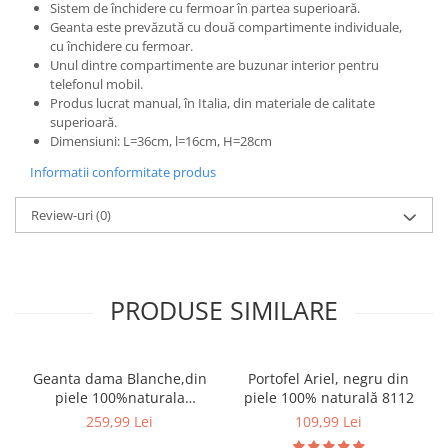
Sistem de închidere cu fermoar în partea superioară.
Geanta este prevăzută cu două compartimente individuale,
cu închidere cu fermoar.
Unul dintre compartimente are buzunar interior pentru
telefonul mobil.
Produs lucrat manual, în Italia, din materiale de calitate
superioară.
Dimensiuni: L=36cm, l=16cm, H=28cm
Informatii conformitate produs
Review-uri
(0)
PRODUSE SIMILARE
Geanta dama Blanche,din
Portofel Ariel, negru din
piele 100%naturala
piele 100% naturală 8112
Italia,8246,negru
259,99 Lei
109,99 Lei