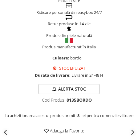
Plata în rate
Genți Negre
Ridicare personală din easybox 24/7
Genți Nude
Genți Portocalii
Retur produse în 14 zile
Genți Roze
Produs din piele naturală
Genți Roșii
Produs manufacturat în Italia
Genți Taupe
Genți Turcoaz
Culoare:
bordo
Genți Verzi
STOC EPUIZAT
Durata de livrare:
Livrare in 24-48 H
ALERTA STOC
Cod Produs:
8135BORDO
La achizitionarea acestui produs primiti
8
Lei pentru comenzile viitoare
Adauga la Favorite