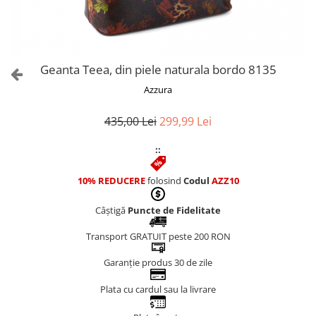
Culori Genți
Genti Aurii
Genti bleo
Genți Albastre
Geanta Teea, din piele naturala bordo 8135
Genți Albe
Azzura
Genți Argintii
Genți Bej
435,00 Lei
299,99 Lei
Genți Bleumarin
::
Genți Bordo
Genți Cafenii
10% REDUCERE
folosind
Codul
AZZ10
Genți Caramel
Genți Coniac
Câștigă
Puncte de Fidelitate
Genți Corai
Transport GRATUIT peste 200 RON
Genți Crem
Genți Galbene
Garanție produs 30 de zile
Genți Gri
Plata cu cardul sau la livrare
Genți Maro
Genți Multicolore