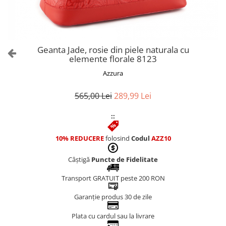
Culori Genți
Genti Aurii
Genti bleo
Genți Albastre
Geanta Jade, rosie din piele naturala cu
Genți Albe
elemente florale 8123
Genți Argintii
Azzura
Genți Bej
Genți Bleumarin
565,00 Lei
289,99 Lei
Genți Bordo
::
Genți Cafenii
Genți Caramel
10% REDUCERE
folosind
Codul
AZZ10
Genți Coniac
Câștigă
Puncte de Fidelitate
Genți Corai
Genți Crem
Transport GRATUIT peste 200 RON
Genți Galbene
Garanție produs 30 de zile
Genți Gri
Genți Maro
Plata cu cardul sau la livrare
Genți Multicolore