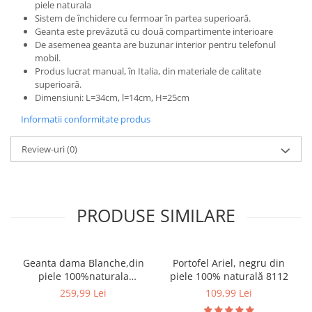
piele naturala
Sistem de închidere cu fermoar în partea superioară.
Geanta este prevăzută cu două compartimente interioare
De asemenea geanta are buzunar interior pentru telefonul
mobil.
Produs lucrat manual, în Italia, din materiale de calitate
superioară.
Dimensiuni: L=34cm, l=14cm, H=25cm
Informatii conformitate produs
Review-uri
(0)
PRODUSE SIMILARE
Geanta dama Blanche,din
Portofel Ariel, negru din
piele 100%naturala
piele 100% naturală 8112
Italia,8246,negru
259,99 Lei
109,99 Lei