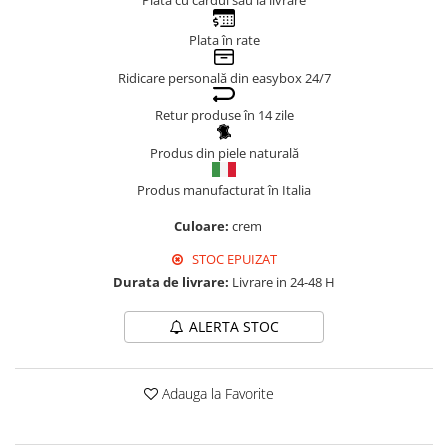
Plata cu cardul sau la livrare
Genți Negre
Plata în rate
Genți Nude
Genți Portocalii
Ridicare personală din easybox 24/7
Genți Roze
Retur produse în 14 zile
Genți Roșii
Produs din piele naturală
Genți Taupe
Genți Turcoaz
Produs manufacturat în Italia
Genți Verzi
Culoare:
crem
STOC EPUIZAT
Durata de livrare:
Livrare in 24-48 H
ALERTA STOC
Adauga la Favorite