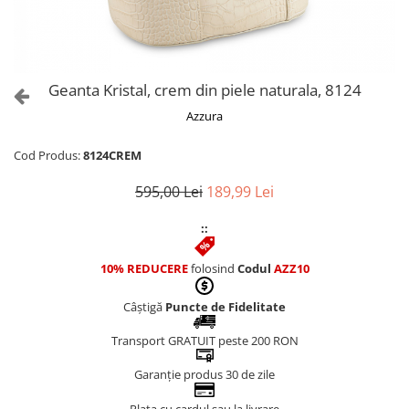
Culori Genți
Genti Aurii
Genti bleo
Genți Albastre
Geanta Kristal, crem din piele naturala, 8124
Genți Albe
Azzura
Genți Argintii
Genți Bej
Cod Produs:
8124CREM
Genți Bleumarin
595,00 Lei
189,99 Lei
Genți Bordo
Genți Cafenii
::
Genți Caramel
Genți Coniac
10% REDUCERE
folosind
Codul
AZZ10
Genți Corai
Câștigă
Puncte de Fidelitate
Genți Crem
Genți Galbene
Transport GRATUIT peste 200 RON
Genți Gri
Garanție produs 30 de zile
Genți Maro
Genți Multicolore