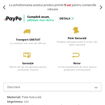
La achizitionarea acestui produs primiti
5
Lei
pentru comenzile
viitoare
Piele Naturală
Transport GRATUIT
Produse manufacturate în Italia, din
La comenzi mai mari de 200 Lei
piele naturală
Garanție
Retur
Oferim 30 de zile garanție pentru
14 zile posibilitate de retur pentru
produsele noastre
produsele achiziționate
Descriere
Material:
Piele Naturală
Imprimeu:
Uni