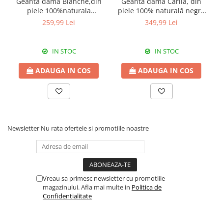
Geanta dama Blanche,din
Geantă dama Carlia, din
piele 100%naturala
piele 100% naturală negru
Italia,8246,negru
8009
259,99 Lei
349,99 Lei
IN STOC
IN STOC
ADAUGA IN COS
ADAUGA IN COS
Newsletter
Nu rata ofertele si promotiile noastre
Vreau sa primesc newsletter cu promotiile
magazinului. Afla mai multe in
Politica de
Confidentialitate