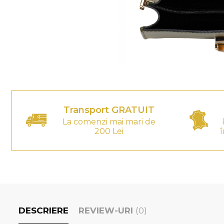
Transport GRATUIT
La comenzi mai mari de
200 Lei
î
DESCRIERE
REVIEW-URI
(0)