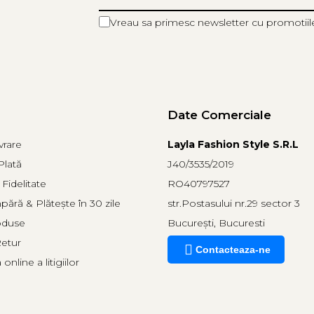
Vreau sa primesc newsletter cu promotiil
Date Comerciale
vrare
Layla Fashion Style S.R.L
lată
J40/3535/2019
Fidelitate
RO40797527
ră & Plătește în 30 zile
str.Postasului nr.29 sector 3
oduse
București, Bucuresti
Retur
Contacteaza-ne
online a litigiilor