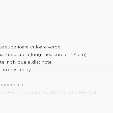
te superioara ,culoare verde
ar detasabila(lungimea curelei 124 cm)
 individuale ,distincte
 sau crossbody
 superioara
tincte si un buzunar cu inchidere cu fermoar