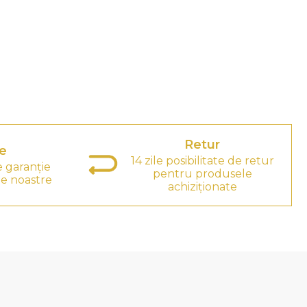
Retur
e
14 zile posibilitate de retur
e garanție
pentru produsele
e noastre
achiziționate