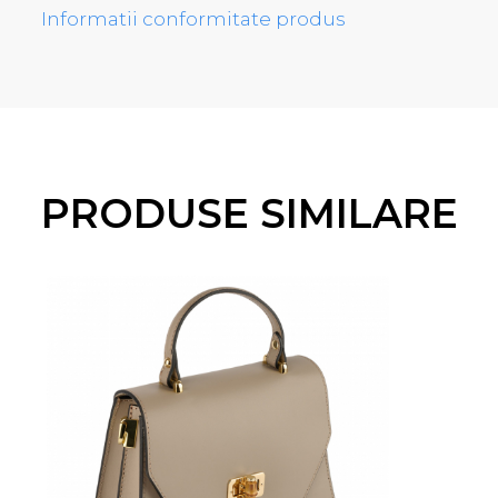
Sistem de inchidere:clapa cu catarama meta
Informatii conformitate produs
Produs lucrat manual ,in Italia ,din materiale
PRODUSE SIMILARE