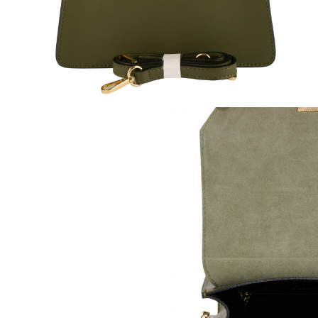
Genți Multicolore
Genți Negre
Genți Nude
Genți Portocalii
Genți Roze
Genți Roșii
Genți Taupe
Genți Turcoaz
Genți Verzi