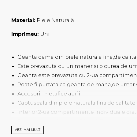
Material:
Piele Naturală
Imprimeu:
Uni
Geanta dama din piele naturala fina,de calita
Este prevazuta cu un maner si o curea de um
Geanta este prevazuta cu 2-ua compartimente
Poate fi purtata ca geanta de mana,de umar
Accesorii metalice aurii
Captuseala din piele naturala fina,de calitate
Interior:2-ua compartimente individuale dis
Dimensiuni:L=24cm,H=20cm,l=11cm
Material:piele naturala fina
VEZI MAI MULT