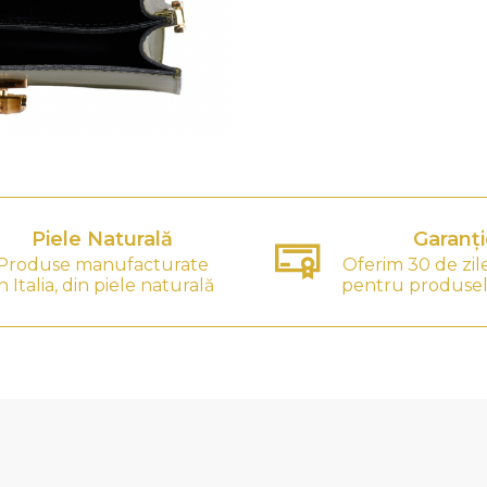
Piele Naturală
Garanți
Produse manufacturate
Oferim 30 de zil
n Italia, din piele naturală
pentru produsel