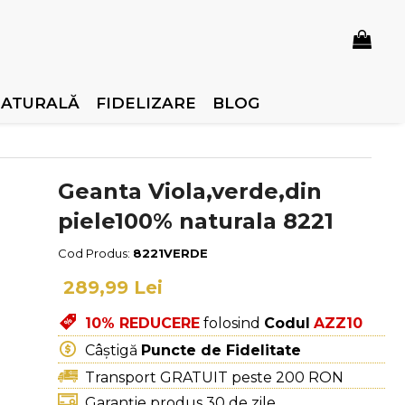
NATURALĂ
FIDELIZARE
BLOG
Geanta Viola,verde,din
piele100% naturala 8221
Cod Produs:
8221VERDE
289,99 Lei
10% REDUCERE
folosind
Codul
AZZ10
Câștigă
Puncte de Fidelitate
Transport GRATUIT peste 200 RON
Garanție produs 30 de zile