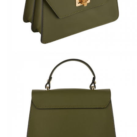
Culori Genți
Genti Aurii
Genti bleo
Genți Albastre
Genți Albe
Genți Argintii
Genți Bej
Genți Bleumarin
Genți Bordo
Genți Cafenii
Genți Caramel
Genți Coniac
Genți Corai
Genți Crem
Genți Galbene
Genți Gri
Genți Maro