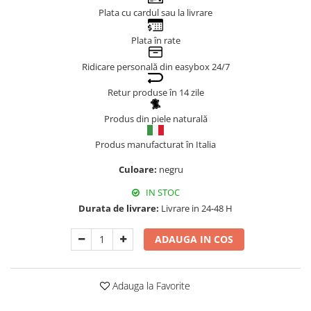
Plata cu cardul sau la livrare
Genți Negre
Genți Nude
Plata în rate
Genți Portocalii
Ridicare personală din easybox 24/7
Genți Roze
Genți Roșii
Retur produse în 14 zile
Genți Taupe
Produs din piele naturală
Genți Turcoaz
Genți Verzi
Produs manufacturat în Italia
Culoare:
negru
IN STOC
Durata de livrare:
Livrare in 24-48 H
ADAUGA IN COS
Adauga la Favorite