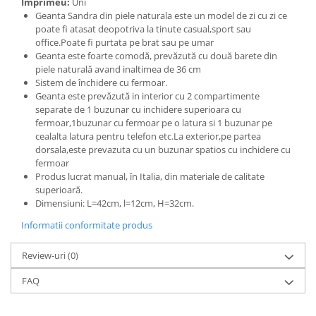
Imprimeu:
Uni
Geanta Sandra din piele naturala este un model de zi cu zi ce
poate fi atasat deopotriva la tinute casual,sport sau
office.Poate fi purtata pe brat sau pe umar
Geanta este foarte comodă, prevăzută cu două barete din
piele naturală avand inaltimea de 36 cm
Sistem de închidere cu fermoar.
Geanta este prevăzută in interior cu 2 compartimente
separate de 1 buzunar cu inchidere superioara cu
fermoar,1buzunar cu fermoar pe o latura si 1 buzunar pe
cealalta latura pentru telefon etc.La exterior,pe partea
dorsala,este prevazuta cu un buzunar spatios cu inchidere cu
fermoar
Produs lucrat manual, în Italia, din materiale de calitate
superioară.
Dimensiuni: L=42cm, l=12cm, H=32cm.
Informatii conformitate produs
Review-uri
(0)
FAQ