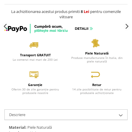
La achizitionarea acestui produs primiti
8
Lei
pentru comenzile
viitoare
Piele Naturală
Transport GRATUIT
Produse manufacturate în Italia, din
La comenzi mai mari de 200 Lei
piele naturală
Garanție
Retur
Oferim 30 de zile garanție pentru
14 zile posibilitate de retur pentru
produsele noastre
produsele achiziționate
Descriere
Material:
Piele Naturală