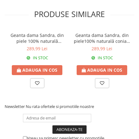
PRODUSE SIMILARE
Geanta dama Sandra, din
Geanta dama Sandra, din
piele 100% naturală
piele100% naturală coniac,
bleumarin, 8174
8174
289,99 Lei
289,99 Lei
IN STOC
IN STOC
ADAUGA IN COS
ADAUGA IN COS
Newsletter
Nu rata ofertele si promotiile noastre
Vreau sa primesc newsletter cu promotiile