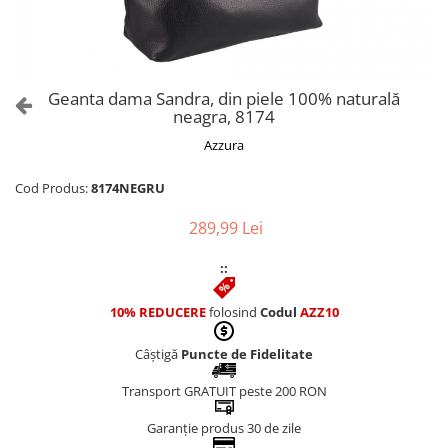
Culori Genți
Genti Aurii
Genti bleo
Genți Albastre
Geanta dama Sandra, din piele 100% naturală
Genți Albe
neagra, 8174
Genți Argintii
Azzura
Genți Bej
Genți Bleumarin
Cod Produs:
8174NEGRU
Genți Bordo
289,99 Lei
Genți Cafenii
Genți Caramel
::
Genți Coniac
10% REDUCERE
folosind
Codul
AZZ10
Genți Corai
Genți Crem
Câștigă
Puncte de Fidelitate
Genți Galbene
Transport GRATUIT peste 200 RON
Genți Gri
Genți Maro
Garanție produs 30 de zile
Genți Multicolore