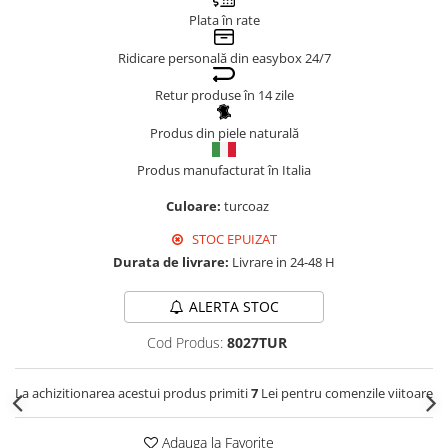
Plata în rate
Genți Negre
Genți Nude
Ridicare personală din easybox 24/7
Genți Portocalii
Retur produse în 14 zile
Genți Roze
Genți Roșii
Produs din piele naturală
Genți Taupe
Produs manufacturat în Italia
Genți Turcoaz
Culoare:
turcoaz
Genți Verzi
STOC EPUIZAT
Durata de livrare:
Livrare in 24-48 H
ALERTA STOC
Cod Produs:
8027TUR
La achizitionarea acestui produs primiti
7
Lei pentru comenzile viitoare
Adauga la Favorite