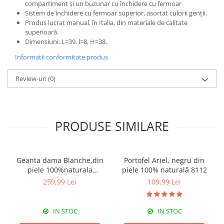
compartiment și un buzunar cu închidere cu fermoar
Sistem de închidere cu fermoar superior, asortat culorii genții.
Produs lucrat manual, în Italia, din materiale de calitate
superioară.
Dimensiuni: L=39, l=8, H=38.
Informatii conformitate produs
Review-uri
(0)
PRODUSE SIMILARE
Geanta dama Blanche,din
Portofel Ariel, negru din
piele 100%naturala
piele 100% naturală 8112
Italia,8246,negru
259,99 Lei
109,99 Lei
IN STOC
IN STOC