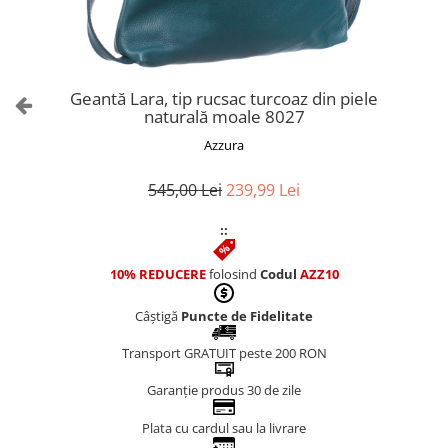
Culori Genți
Genti Aurii
Genti bleo
Genți Albastre
Geantă Lara, tip rucsac turcoaz din piele
Genți Albe
naturală moale 8027
Genți Argintii
Azzura
Genți Bej
Genți Bleumarin
545,00 Lei
239,99 Lei
Genți Bordo
::
Genți Cafenii
Genți Caramel
10% REDUCERE
folosind
Codul
AZZ10
Genți Coniac
Câștigă
Puncte de Fidelitate
Genți Corai
Genți Crem
Transport GRATUIT peste 200 RON
Genți Galbene
Garanție produs 30 de zile
Genți Gri
Genți Maro
Plata cu cardul sau la livrare
Genți Multicolore