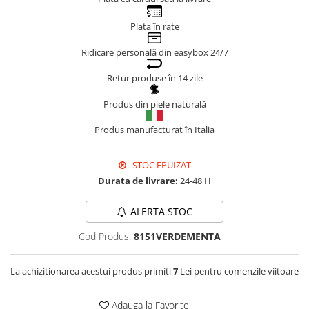
Genți Negre
Plata în rate
Genți Nude
Ridicare personală din easybox 24/7
Genți Portocalii
Genți Roze
Retur produse în 14 zile
Genți Roșii
Produs din piele naturală
Genți Taupe
Genți Turcoaz
Produs manufacturat în Italia
Genți Verzi
STOC EPUIZAT
Durata de livrare:
24-48 H
ALERTA STOC
Cod Produs:
8151VERDEMENTA
La achizitionarea acestui produs primiti
7
Lei pentru comenzile viitoare
Adauga la Favorite