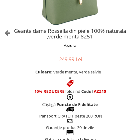
Culori Genți
Genti Aurii
Genti bleo
Genți Albastre
Geanta dama Rossella din piele 100% naturala
Genți Albe
,verde menta,8251
Genți Argintii
Azzura
Genți Bej
Genți Bleumarin
249,99 Lei
Genți Bordo
Culoare:
verde menta, verde salvie
Genți Cafenii
::
Genți Caramel
Genți Coniac
10% REDUCERE
folosind
Codul
AZZ10
Genți Corai
Câștigă
Puncte de Fidelitate
Genți Crem
Genți Galbene
Transport GRATUIT peste 200 RON
Genți Gri
Garanție produs 30 de zile
Genți Maro
Plata cu cardul sau la livrare
Genți Multicolore