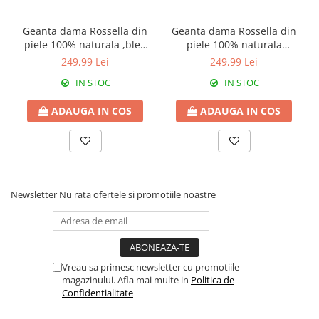
Geanta dama Rossella din
Geanta dama Rossella din
piele 100% naturala ,bleo
piele 100% naturala
celeste,8251
,negru,8251
249,99 Lei
249,99 Lei
IN STOC
IN STOC
ADAUGA IN COS
ADAUGA IN COS
Newsletter
Nu rata ofertele si promotiile noastre
Vreau sa primesc newsletter cu promotiile
magazinului. Afla mai multe in
Politica de
Confidentialitate