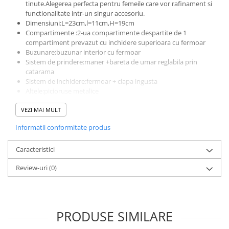
tinute.Alegerea perfecta pentru femeile care vor rafinament si
functionalitate intr-un singur accesoriu.
Dimensiuni:L=23cm,l=11cm,H=19cm
Compartimente :2-ua compartimente despartite de 1
compartiment prevazut cu inchidere superioara cu fermoar
Buzunare:buzunar interior cu fermoar
Sistem de prindere:maner +bareta de umar reglabila prin
catarama
Sistem de inchidere:fermoar + clapa ingusta
Altele:picioruse metalice
Accesorii metalice aurii
VEZI MAI MULT
Produs lucrat manual in Italia din materiale de calitate
superioara
Informatii conformitate produs
Caracteristici
Review-uri
(0)
PRODUSE SIMILARE