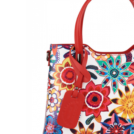
Genți Negre
Genți Nude
Genți Portocalii
Genți Roze
Genți Roșii
Genți Taupe
Genți Turcoaz
Genți Verzi