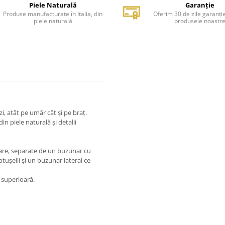
Piele Naturală
Garanție
Produse manufacturate în Italia, din
Oferim 30 de zile garanți
piele naturală
produsele noastr
zi, atât pe umăr cât și pe braț.
 piele naturală și detalii
re, separate de un buzunar cu
ușelii și un buzunar lateral ce
e superioară.