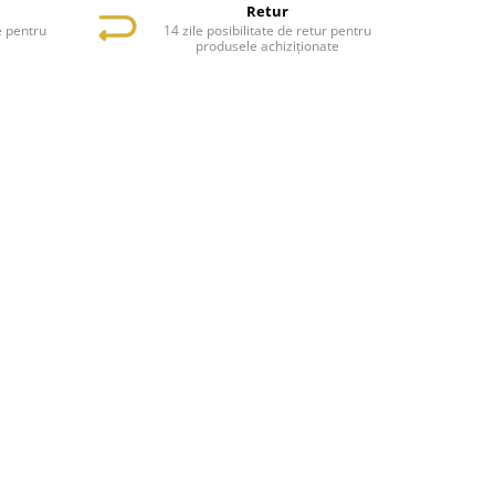
Retur
e pentru
14 zile posibilitate de retur pentru
e
produsele achiziționate