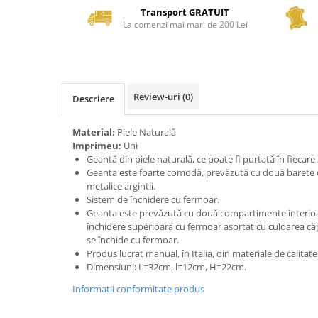
Transport GRATUIT
La comenzi mai mari de 200 Lei
Review-uri
(0)
Descriere
Material:
Piele Naturală
Imprimeu:
Uni
Geantă din piele naturală, ce poate fi purtată în fiecare 
Geanta este foarte comodă, prevăzută cu două barete din
metalice argintii.
Sistem de închidere cu fermoar.
Geanta este prevăzută cu două compartimente interioa
închidere superioară cu fermoar asortat cu culoarea căpt
se închide cu fermoar.
Produs lucrat manual, în Italia, din materiale de calitat
Dimensiuni: L=32cm, l=12cm, H=22cm.
Informatii conformitate produs