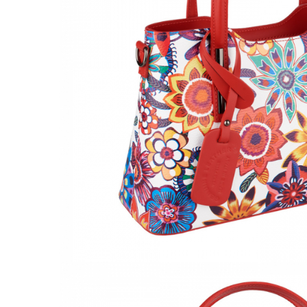
Culori Genți
Genti Aurii
Genti bleo
Genți Albastre
Genți Albe
Genți Argintii
Genți Bej
Genți Bleumarin
Genți Bordo
Genți Cafenii
Genți Caramel
Genți Coniac
Genți Corai
Genți Crem
Genți Galbene
Genți Gri
Genți Maro
Genți Multicolore