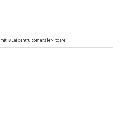
imiti
8
Lei pentru comenzile viitoare