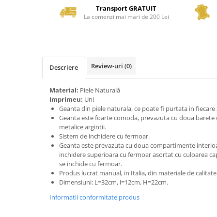
Transport GRATUIT
La comenzi mai mari de 200 Lei
Review-uri
(0)
Descriere
Material:
Piele Naturală
Imprimeu:
Uni
Geanta din piele naturala, ce poate fi purtata in fiecare 
Geanta este foarte comoda, prevazuta cu doua barete din
metalice argintii.
Sistem de inchidere cu fermoar.
Geanta este prevazuta cu doua compartimente interioa
inchidere superioara cu fermoar asortat cu culoarea capt
se inchide cu fermoar.
Produs lucrat manual, in Italia, din materiale de calitat
Dimensiuni: L=32cm, l=12cm, H=22cm.
Informatii conformitate produs