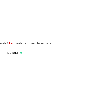
imiti
8
Lei
pentru comenzile viitoare