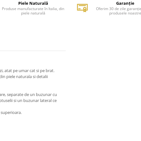
Piele Naturală
Garanție
Produse manufacturate în Italia, din
Oferim 30 de zile garanți
piele naturală
produsele noastr
zi, atat pe umar cat si pe brat.
 piele naturala si detalii
re, separate de un buzunar cu
uselii si un buzunar lateral ce
e superioara.