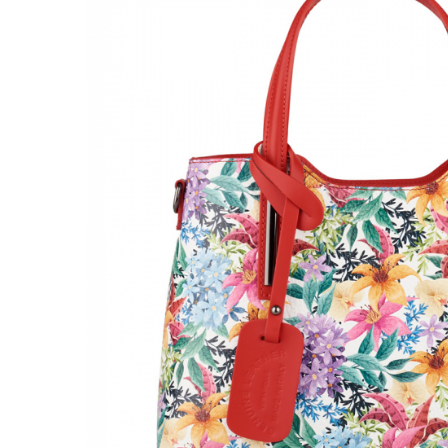
Genți Negre
Genți Nude
Genți Portocalii
Genți Roze
Genți Roșii
Genți Taupe
Genți Turcoaz
Genți Verzi