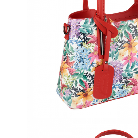
Culori Genți
Genti Aurii
Genti bleo
Genți Albastre
Genți Albe
Genți Argintii
Genți Bej
Genți Bleumarin
Genți Bordo
Genți Cafenii
Genți Caramel
Genți Coniac
Genți Corai
Genți Crem
Genți Galbene
Genți Gri
Genți Maro
Genți Multicolore