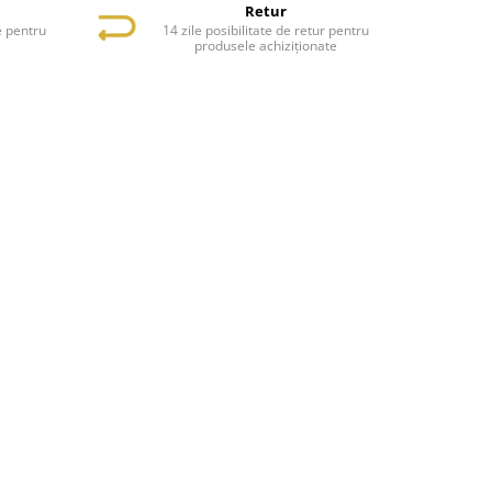
Retur
e pentru
14 zile posibilitate de retur pentru
e
produsele achiziționate