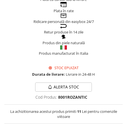
Genți Negre
Plata în rate
Genți Nude
Ridicare personală din easybox 24/7
Genți Portocalii
Genți Roze
Retur produse în 14 zile
Genți Roșii
Produs din piele naturală
Genți Taupe
Genți Turcoaz
Produs manufacturat în Italia
Genți Verzi
STOC EPUIZAT
Durata de livrare:
Livrare in 24-48 H
ALERTA STOC
Cod Produs:
8001ROZANTIC
La achizitionarea acestui produs primiti
11
Lei pentru comenzile
viitoare