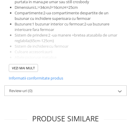
purtata in mana,pe umar sau still crosbody
Dimensiuni:L:=34cm;l=16cm;H=25cm
Compartimente:2-ua compartimente despartite de un
buzunar cu inchidere superioara cu fermoar
Buzunare:1 buzunar interior cu fermoar;2-ua buzunare
interioare fara fermoar
Sistem de prindere:2 -ua manere +bretea atasabila de umar
reglabila{65cm-125cm}
Sistem de inchidere:cu fermoar
Culoare accesorii:aurii
Altele:picioruse metalice
Produs lucrat manual in Italia din materiale de calitate
VEZI MAI MULT
superioara
Informatii conformitate produs
Review-uri
(0)
PRODUSE SIMILARE