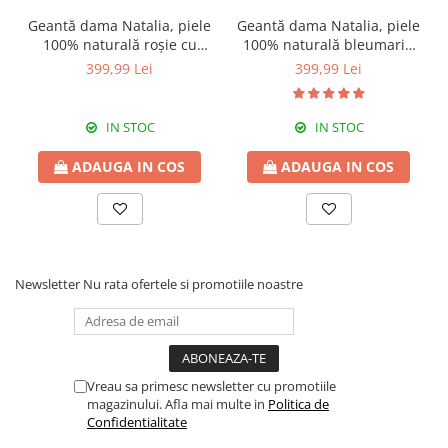
Geantă dama Natalia, piele
Geantă dama Natalia, piele
100% naturală roșie cu
100% naturală bleumarin
aspect matlasat 8001
cu aspect matlasat,lant
399,99 Lei
399,99 Lei
auriu 8001
IN STOC
IN STOC
ADAUGA IN COS
ADAUGA IN COS
Newsletter
Nu rata ofertele si promotiile noastre
Vreau sa primesc newsletter cu promotiile
magazinului. Afla mai multe in
Politica de
Confidentialitate