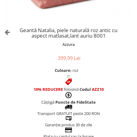
Culori Genți
Genti Aurii
Genti bleo
Genți Albastre
Geantă Natalia, piele naturală roz antic cu
Genți Albe
aspect matlasat,lant auriu 8001
Genți Argintii
Azzura
Genți Bej
Genți Bleumarin
399,99 Lei
Genți Bordo
Culoare:
roz
Genți Cafenii
::
Genți Caramel
Genți Coniac
10% REDUCERE
folosind
Codul
AZZ10
Genți Corai
Câștigă
Puncte de Fidelitate
Genți Crem
Genți Galbene
Transport GRATUIT peste 200 RON
Genți Gri
Garanție produs 30 de zile
Genți Maro
Plata cu cardul sau la livrare
Genți Multicolore