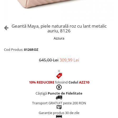
Culori Genți
Genti Aurii
Genti bleo
Genți Albastre
Geantă Maya, piele naturală roz cu lant metalic
Genți Albe
auriu, 8126
Genți Argintii
Azzura
Genți Bej
Genți Bleumarin
Cod Produs:
8126ROZ
Genți Bordo
645,00 Lei
309,99 Lei
Genți Cafenii
Genți Caramel
::
Genți Coniac
10% REDUCERE
folosind
Codul
AZZ10
Genți Corai
Genți Crem
Câștigă
Puncte de Fidelitate
Genți Galbene
Transport GRATUIT peste 200 RON
Genți Gri
Genți Maro
Garanție produs 30 de zile
Genți Multicolore