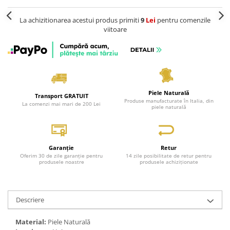
La achizitionarea acestui produs primiti
9
Lei
pentru comenzile
viitoare
Piele Naturală
Transport GRATUIT
Produse manufacturate în Italia, din
La comenzi mai mari de 200 Lei
piele naturală
Garanție
Retur
Oferim 30 de zile garanție pentru
14 zile posibilitate de retur pentru
produsele noastre
produsele achiziționate
Descriere
Material:
Piele Naturală