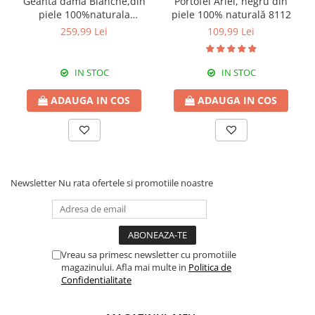
Geanta dama Blanche,din
Portofel Ariel, negru din
piele 100%naturala
piele 100% naturală 8112
Italia,8246,negru
259,99 Lei
109,99 Lei
IN STOC
IN STOC
ADAUGA IN COS
ADAUGA IN COS
Newsletter
Nu rata ofertele si promotiile noastre
Vreau sa primesc newsletter cu promotiile
magazinului. Afla mai multe in
Politica de
Confidentialitate