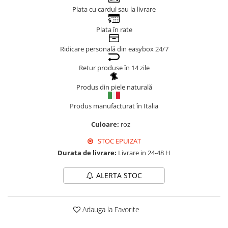
Plata cu cardul sau la livrare
Genți Negre
Genți Nude
Plata în rate
Genți Portocalii
Ridicare personală din easybox 24/7
Genți Roze
Genți Roșii
Retur produse în 14 zile
Genți Taupe
Produs din piele naturală
Genți Turcoaz
Genți Verzi
Produs manufacturat în Italia
Culoare:
roz
STOC EPUIZAT
Durata de livrare:
Livrare in 24-48 H
ALERTA STOC
Adauga la Favorite