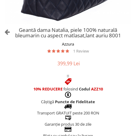
Culori Genți
Genti Aurii
Genti bleo
Genți Albastre
Geantă dama Natalia, piele 100% naturală
Genți Albe
bleumarin cu aspect matlasat,lant auriu 8001
Genți Argintii
Azzura
Genți Bej
1 Review
Genți Bleumarin
399,99 Lei
Genți Bordo
Genți Cafenii
::
Genți Caramel
Genți Coniac
10% REDUCERE
folosind
Codul
AZZ10
Genți Corai
Câștigă
Puncte de Fidelitate
Genți Crem
Genți Galbene
Transport GRATUIT peste 200 RON
Genți Gri
Garanție produs 30 de zile
Genți Maro
Genți Multicolore
Plata cu cardul sau la livrare