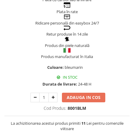
Genți Negre
Plata în rate
Genți Nude
Genți Portocalii
Ridicare personală din easybox 24/7
Genți Roze
Retur produse în 14 zile
Genți Roșii
Produs din piele naturală
Genți Taupe
Genți Turcoaz
Produs manufacturat în Italia
Genți Verzi
Culoare:
bleumarin
IN STOC
Durata de livrare:
24-48 H
ADAUGA IN COS
Cod Produs:
8001BLM
La achizitionarea acestui produs primiti
11
Lei pentru comenzile
viitoare