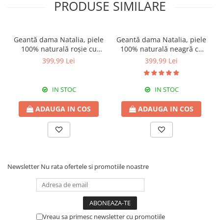
PRODUSE SIMILARE
Geantă dama Natalia, piele
Geantă dama Natalia, piele
100% naturală roșie cu
100% naturală neagră cu
aspect matlasat 8001
aspect matlasat, lant
399,99 Lei
399,99 Lei
argintiu 8001
IN STOC
IN STOC
ADAUGA IN COS
ADAUGA IN COS
Newsletter
Nu rata ofertele si promotiile noastre
Vreau sa primesc newsletter cu promotiile