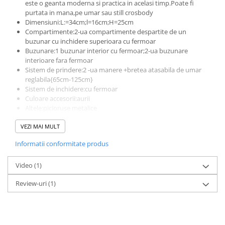
este o geanta moderna si practica in acelasi timp.Poate fi
purtata in mana,pe umar sau still crosbody
Dimensiuni:L:=34cm;l=16cm;H=25cm
Compartimente:2-ua compartimente despartite de un
buzunar cu inchidere superioara cu fermoar
Buzunare:1 buzunar interior cu fermoar;2-ua buzunare
interioare fara fermoar
Sistem de prindere:2 -ua manere +bretea atasabila de umar
reglabila{65cm-125cm}
Sistem de inchidere:cu fermoar
Culoare accesorii:aurii
Altele:picioruse metalice
Produs lucrat manual in Italia din materiale de calitate
VEZI MAI MULT
superioara
Informatii conformitate produs
Video
(1)
Review-uri
(1)