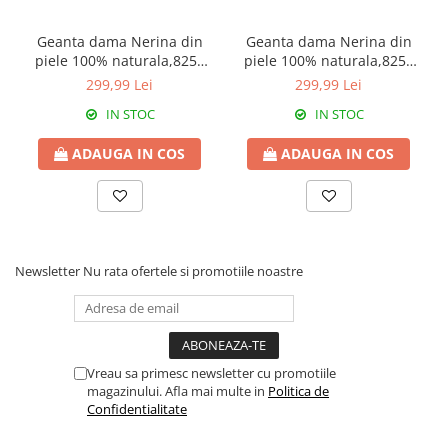
Geanta dama Nerina din
Geanta dama Nerina din
piele 100% naturala,8250
piele 100% naturala,8250
negru
alb
299,99 Lei
299,99 Lei
IN STOC
IN STOC
ADAUGA IN COS
ADAUGA IN COS
Newsletter
Nu rata ofertele si promotiile noastre
Vreau sa primesc newsletter cu promotiile
magazinului. Afla mai multe in
Politica de
Confidentialitate