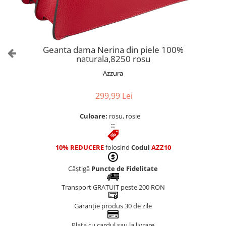
Culori Genți
Genti Aurii
Genti bleo
Genți Albastre
Geanta dama Nerina din piele 100%
Genți Albe
naturala,8250 rosu
Genți Argintii
Azzura
Genți Bej
Genți Bleumarin
299,99 Lei
Genți Bordo
Culoare:
rosu, rosie
Genți Cafenii
::
Genți Caramel
Genți Coniac
10% REDUCERE
folosind
Codul
AZZ10
Genți Corai
Câștigă
Puncte de Fidelitate
Genți Crem
Genți Galbene
Transport GRATUIT peste 200 RON
Genți Gri
Garanție produs 30 de zile
Genți Maro
Plata cu cardul sau la livrare
Genți Multicolore