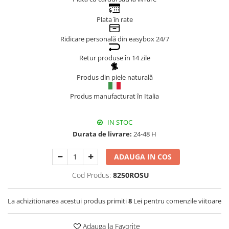
Genți Negre
Plata în rate
Genți Nude
Ridicare personală din easybox 24/7
Genți Portocalii
Genți Roze
Retur produse în 14 zile
Genți Roșii
Produs din piele naturală
Genți Taupe
Genți Turcoaz
Produs manufacturat în Italia
Genți Verzi
IN STOC
Durata de livrare:
24-48 H
ADAUGA IN COS
Cod Produs:
8250ROSU
La achizitionarea acestui produs primiti
8
Lei pentru comenzile viitoare
Adauga la Favorite